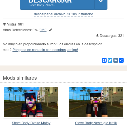
Steve Body Pikachu
descargar el archivo ZIP sin instalador
Vistas: 981
Virus Detecciones:
0%
(
0/62
)
Descargas: 321
No muy bien proporcionado autor? Los errores en la descripción
mod?
Póngase en contacto con nosotros, amigo!
Facebook
Twitter
VK
Co
Mods similares
Steve Body Ryoko Matoy
Steve Body Nestalgie Kritik