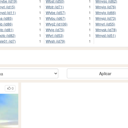
ybe (id19)
1
Wfost (id50)
1
Wmygo (id62)
yri (id15)
1
Wfotr (id71)
1
Wmyjg (id76)
yst (id11)
1
Wfybe (id57)
1
Wmylg (id66)
a (id85)
1
Wfybu (id67)
1
Wmypi (id73)
b (id86)
1
Wfyg2 (id106)
1
Wmyri (id55)
oto (id81)
1
Wfyjg (id75)
1
Wmysk (id78)
oto (id82)
1
Wfyri (id53)
1
Wmyst (id51)
le01 (id7)
1
Wfysh (id79)
1
Aplicar
0