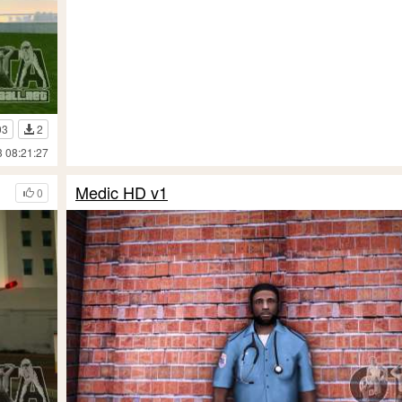
03
2
3 08:21:27
Medic HD v1
0