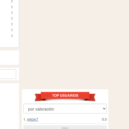
1
1
1
1
1
1
1
TOP USUARIOS
1.
milcin7
0.0
Más