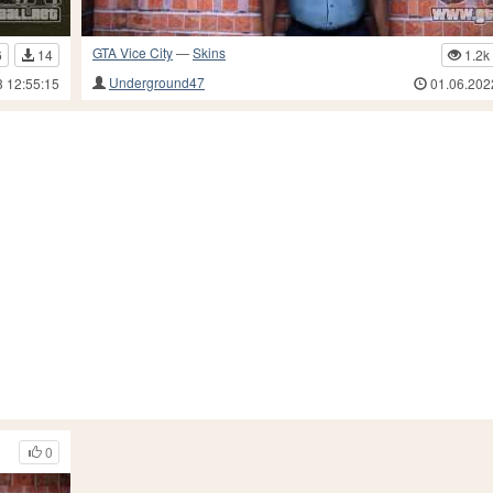
GTA Vice City
—
Skins
6
14
1.2k
Underground47
3 12:55:15
01.06.202
0