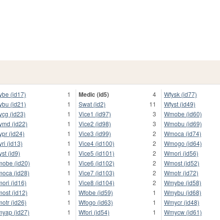
ybe (id17)
1
Medic (id5)
4
Wfysk (id77)
ybu (id21)
1
Swat (id2)
11
Wfyst (id49)
ycg (id23)
1
Vice1 (id97)
3
Wmobe (id60)
ymd (id22)
1
Vice2 (id98)
3
Wmobu (id69)
ypr (id24)
1
Vice3 (id99)
2
Wmoca (id74)
yri (id13)
1
Vice4 (id100)
2
Wmogo (id64)
yst (id9)
1
Vice5 (id101)
2
Wmori (id56)
obe (id20)
1
Vice6 (id102)
2
Wmost (id52)
oca (id28)
1
Vice7 (id103)
2
Wmotr (id72)
ori (id16)
1
Vice8 (id104)
2
Wmybe (id58)
ost (id12)
1
Wfobe (id59)
1
Wmybu (id68)
otr (id26)
1
Wfogo (id63)
1
Wmycr (id48)
yap (id27)
1
Wfori (id54)
1
Wmycw (id61)