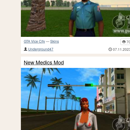
GTA Vice City
—
Skins
7
Underground47
07.11.202
New Medics Mod