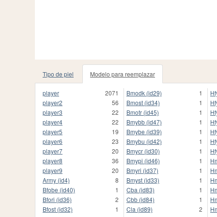
Tipo de piel
Modelo para reemplazar
player
2071
Bmodk (id29)
1
Hf
player2
56
Bmost (id34)
1
Hf
player3
22
Bmotr (id45)
1
Hf
player4
22
Bmybb (id47)
1
Hf
player5
19
Bmybe (id39)
1
Hf
player6
23
Bmybu (id42)
1
Hf
player7
20
Bmycr (id30)
1
Hf
player8
36
Bmypi (id46)
1
Hm
player9
20
Bmyri (id37)
1
Hm
Army (id4)
8
Bmyst (id33)
1
Hm
Bfobe (id40)
1
Cba (id83)
1
Hm
Bfori (id36)
2
Cbb (id84)
1
Hm
Bfost (id32)
1
Cla (id89)
2
Hm