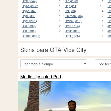
Bfotr (id44)
1
Clb (id90)
1
Hm
Bfybe (id38)
1
Cop (id1)
13
Hm
Bfypr (id43)
1
Fbi (id3)
4
Hm
Bfyri (id35)
1
Fireman (id6)
2
Hn
Bfyst (id31)
1
Hfobe (id18)
1
Hn
Bka (id93)
2
Hfori (id14)
1
Jf
Bkb (id94)
2
Hfost (id10)
1
Jm
Bmobe (id41)
1
Hfotr (id25)
1
Ma
Skins para GTA Vice City
Medic Upscaled Ped