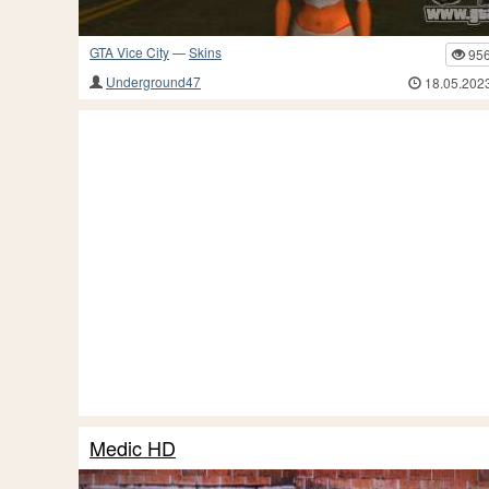
GTA Vice City
—
Skins
95
Underground47
18.05.202
Medic HD