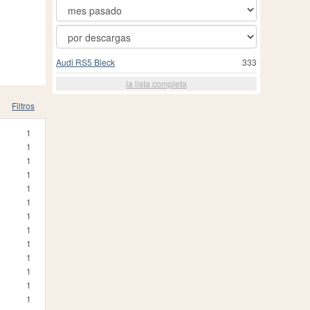
Audi RS5 Bleck
333
la lista completa
Filtros
1
1
1
1
1
1
1
1
1
1
1
1
1