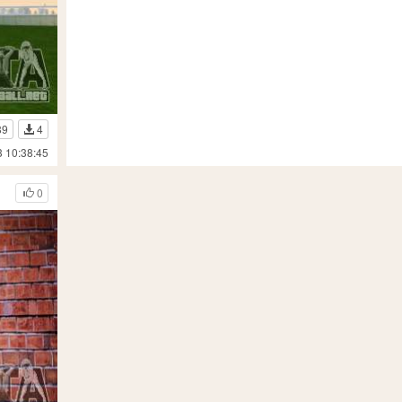
89
4
3 10:38:45
0