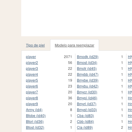
Tipo de piel
Modelo para reemplazar
player
2071
Bmodk (id29)
1
Hf
player2
56
Bmost (id34)
1
Hf
player3
22
Bmotr (id45)
1
Hf
player4
22
Bmybb (id47)
1
Hf
player5
19
Bmybe (id39)
1
Hf
player6
23
Bmybu (id42)
1
Hf
player7
20
Bmycr (id30)
1
Hf
player8
36
Bmypi (id46)
1
Hm
player9
20
Bmyri (id37)
1
Hm
Army (id4)
8
Bmyst (id33)
1
Hm
Bfobe (id40)
1
Cba (id83)
1
Hm
Bfori (id36)
2
Cbb (id84)
1
Hm
Bfost (id32)
1
Cla (id89)
2
Hm