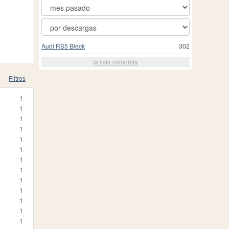
Audi RS5 Bleck
302
la lista completa
Filtros
1
1
1
1
1
1
1
1
1
1
1
1
1