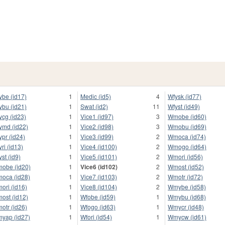
ybe (id17)
1
Medic (id5)
4
Wfysk (id77)
ybu (id21)
1
Swat (id2)
11
Wfyst (id49)
ycg (id23)
1
Vice1 (id97)
3
Wmobe (id60)
ymd (id22)
1
Vice2 (id98)
3
Wmobu (id69)
ypr (id24)
1
Vice3 (id99)
2
Wmoca (id74)
yri (id13)
1
Vice4 (id100)
2
Wmogo (id64)
yst (id9)
1
Vice5 (id101)
2
Wmori (id56)
obe (id20)
1
Vice6 (id102)
2
Wmost (id52)
oca (id28)
1
Vice7 (id103)
2
Wmotr (id72)
ori (id16)
1
Vice8 (id104)
2
Wmybe (id58)
ost (id12)
1
Wfobe (id59)
1
Wmybu (id68)
otr (id26)
1
Wfogo (id63)
1
Wmycr (id48)
yap (id27)
1
Wfori (id54)
1
Wmycw (id61)