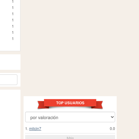
1
1
1
1
1
1
1
TOP USUARIOS
1.
milcin7
0.0
Más