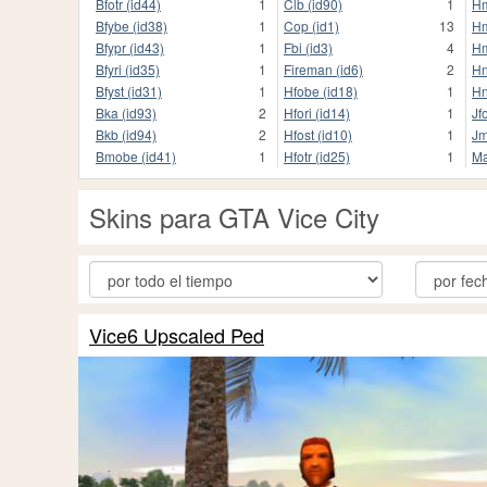
Bfotr (id44)
1
Clb (id90)
1
Hm
Bfybe (id38)
1
Cop (id1)
13
Hm
Bfypr (id43)
1
Fbi (id3)
4
Hm
Bfyri (id35)
1
Fireman (id6)
2
Hn
Bfyst (id31)
1
Hfobe (id18)
1
Hn
Bka (id93)
2
Hfori (id14)
1
Jf
Bkb (id94)
2
Hfost (id10)
1
Jm
Bmobe (id41)
1
Hfotr (id25)
1
Ma
Skins para GTA Vice City
Vice6 Upscaled Ped