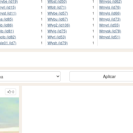
ybe (id19)
1
Wfost (id50)
1
Wmygo (id62)
yri (id15)
1
Wfotr (id71)
1
Wmyjg (id76)
yst (id11)
1
Wfybe (id57)
1
Wmylg (id66)
a (id85)
1
Wfybu (id67)
1
Wmypi (id73)
b (id86)
1
Wfyg2 (id106)
1
Wmyri (id55)
oto (id81)
1
Wfyjg (id75)
1
Wmysk (id78)
oto (id82)
1
Wfyri (id53)
1
Wmyst (id51)
le01 (id7)
1
Wfysh (id79)
1
Aplicar
0