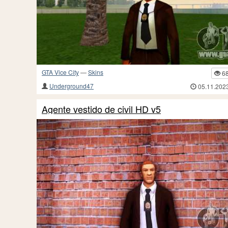
GTA Vice City
—
Skins
6
Underground47
05.11.202
Agente vestido de civil HD v5