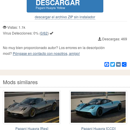
DESCARGAR
Pagani Huayra Yellow
descargar el archivo ZIP sin instalador
Vistas: 1.1k
Virus Detecciones:
0%
(
0/62
)
Descargas: 469
No muy bien proporcionado autor? Los errores en la descripción
mod?
Póngase en contacto con nosotros, amigo!
Facebook
Twitter
VK
Co
Mods similares
Pagani Huayra [Res]
Pagani Huayra [CCD]