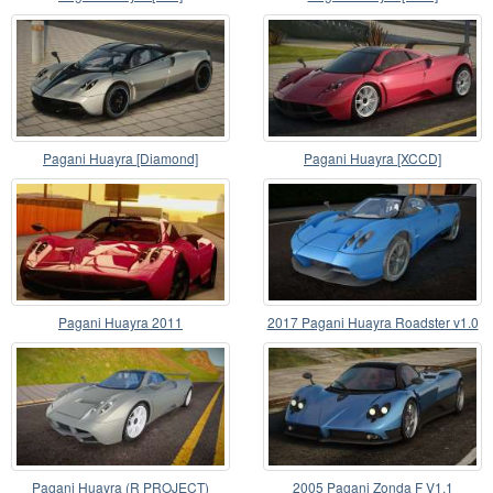
Pagani Huayra [Diamond]
Pagani Huayra [XCCD]
Pagani Huayra 2011
2017 Pagani Huayra Roadster v1.0
Pagani Huayra (R PROJECT)
2005 Pagani Zonda F V1.1