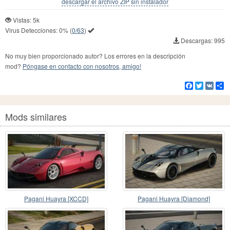
descargar el archivo ZIP sin instalador
Vistas: 5k
Virus Detecciones:
0%
(
0/63
)
Descargas: 995
No muy bien proporcionado autor? Los errores en la descripción
mod?
Póngase en contacto con nosotros, amigo!
Facebook
Twitter
VK
Co
Mods similares
Pagani Huayra [XCCD]
Pagani Huayra [Diamond]