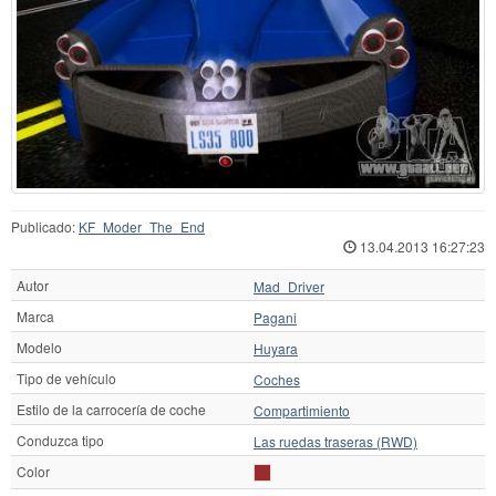
Publicado:
KF_Moder_The_End
13.04.2013 16:27:23
Autor
Mad_Driver
Marca
Pagani
Modelo
Huyara
Tipo de vehículo
Coches
Estilo de la carrocería de coche
Compartimiento
Conduzca tipo
Las ruedas traseras (RWD)
Color