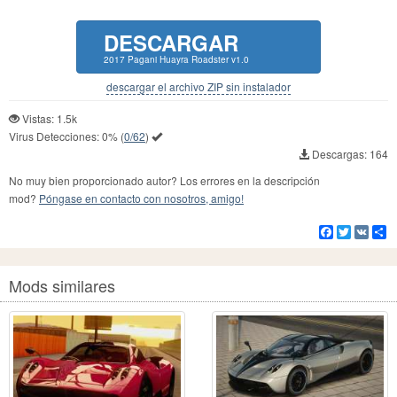
DESCARGAR
2017 Pagani Huayra Roadster v1.0
descargar el archivo ZIP sin instalador
Vistas: 1.5k
Virus Detecciones:
0%
(
0/62
)
Descargas: 164
No muy bien proporcionado autor? Los errores en la descripción
mod?
Póngase en contacto con nosotros, amigo!
Facebook
Twitter
VK
Co
Mods similares