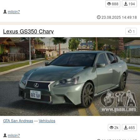
888
194
milcin7
23.08.2025 14:49:18
Lexus GS350 Chary
1
GTA San Andreas
—
Vehículos
2k
465
milcin7