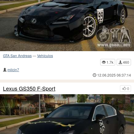
GTA San Andreas
—
Vehículos
1.7k
460
milcin7
12.06.2025 06:37:14
Lexus GS350 F-Sport
0