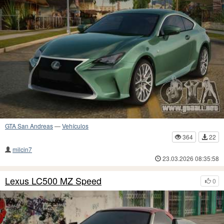
GTA San Andreas
—
Vehículos
364
22
milcin7
23.03.2026 08:35:58
Lexus LC500 MZ Speed
0