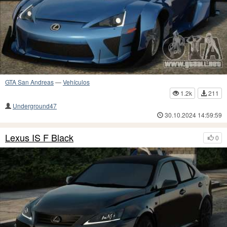
GTA San Andreas
—
Vehículos
1.2k
211
Underground47
30.10.2024 14:59:59
Lexus IS F Black
0