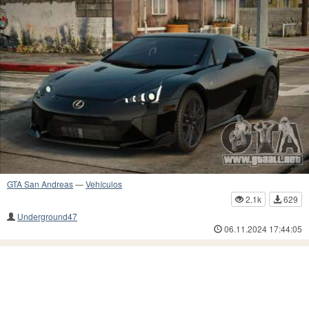
GTA San Andreas
—
Vehículos
2.1k
629
Underground47
06.11.2024 17:44:05