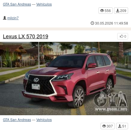
GTA San Andreas
—
Vehículos
556
209
milcin7
30.05.2026 11:49:58
Lexus LX 570 2019
0
GTA San Andreas
—
Vehículos
307
51