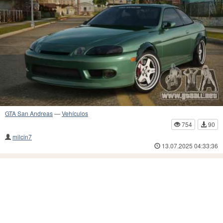
GTA San Andreas
—
Vehículos
754
90
milcin7
13.07.2025 04:33:36