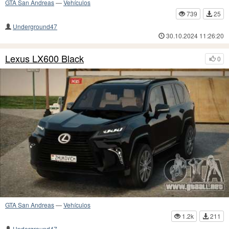
GTA San Andreas
—
Vehículos
739
25
Underground47
30.10.2024 11:26:20
Lexus LX600 Black
0
GTA San Andreas
—
Vehículos
1.2k
211
Underground47