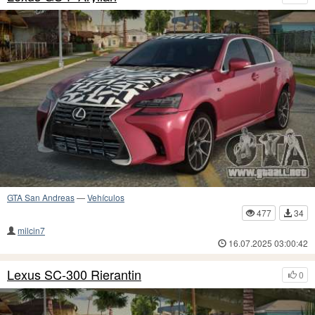
GTA San Andreas
—
Vehículos
477
34
milcin7
16.07.2025 03:00:42
Lexus SC-300 Rierantin
0