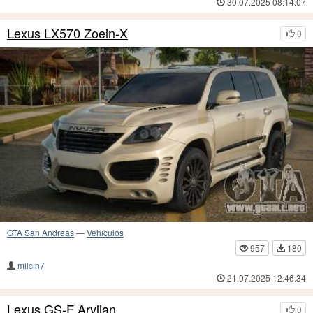
30.07.2025 08:14:07
Lexus LX570 Zoein-X
0
GTA San Andreas
—
Vehículos
957
180
milcin7
21.07.2025 12:46:34
Lexus GS-F Arylian
0