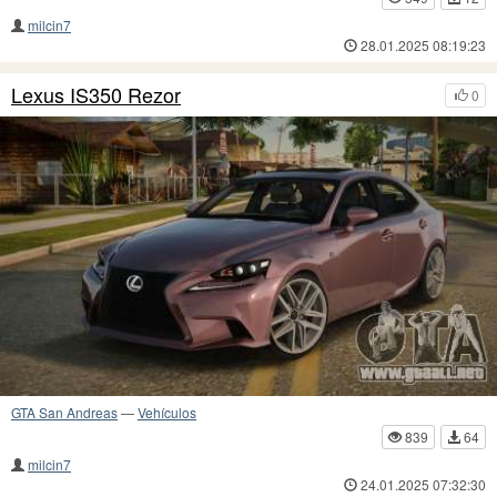
milcin7
28.01.2025 08:19:23
Lexus IS350 Rezor
0
GTA San Andreas
—
Vehículos
839
64
milcin7
24.01.2025 07:32:30