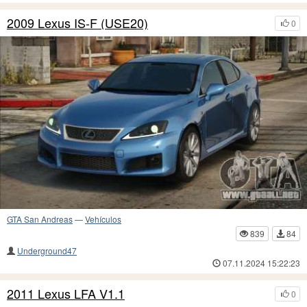
2009 Lexus IS-F (USE20)
0
GTA San Andreas
—
Vehículos
839
84
Underground47
07.11.2024 15:22:23
2011 Lexus LFA V1.1
0