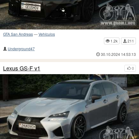
GTA San Andreas
—
Vehículos
1.2k
211
Underground47
30.10.2024 14:53:13
Lexus GS-F v1
0