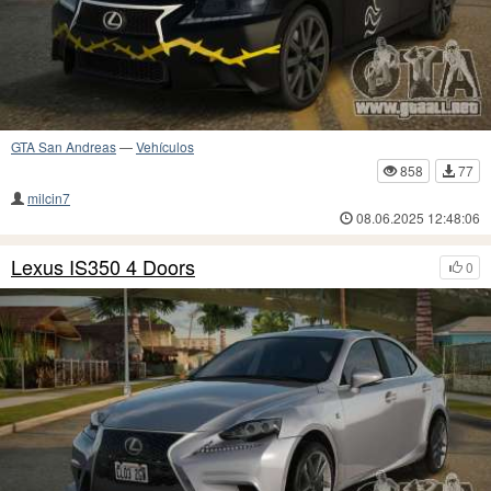
GTA San Andreas
—
Vehículos
858
77
milcin7
08.06.2025 12:48:06
Lexus IS350 4 Doors
0