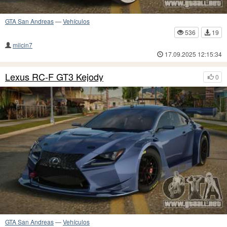
GTA San Andreas
—
Vehículos
536
19
milcin7
17.09.2025 12:15:34
Lexus RC-F GT3 Kejody
0
GTA San Andreas
—
Vehículos