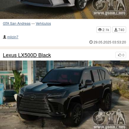
GTA San Andreas
—
Vehículos
2.1k
740
milcin7
29.05.2025 03:53:20
Lexus LX500D Black
0