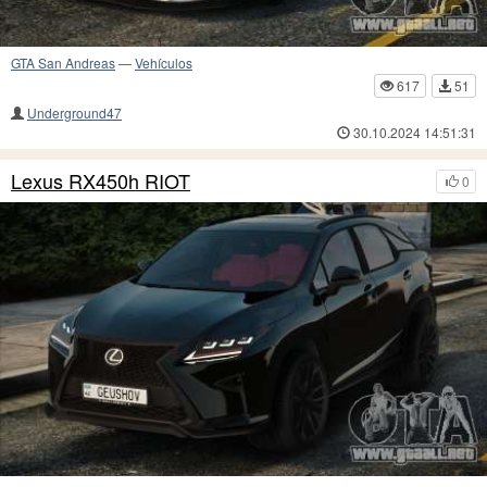
GTA San Andreas
—
Vehículos
617
51
Underground47
30.10.2024 14:51:31
Lexus RX450h RIOT
0