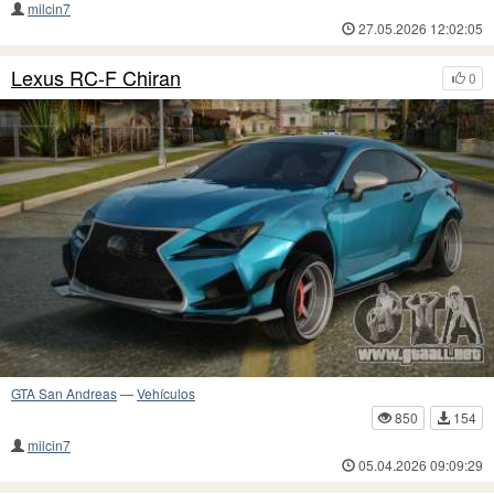
milcin7
27.05.2026 12:02:05
Lexus RC-F Chiran
0
GTA San Andreas
—
Vehículos
850
154
milcin7
05.04.2026 09:09:29