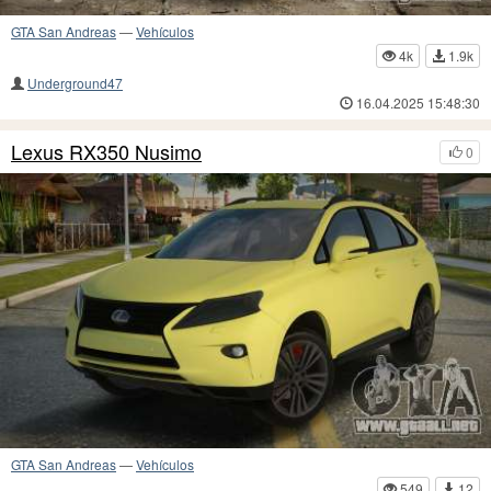
GTA San Andreas
—
Vehículos
4k
1.9k
Underground47
16.04.2025 15:48:30
Lexus RX350 Nusimo
0
GTA San Andreas
—
Vehículos
549
12