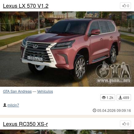
Lexus LX 570 V1.2
0
GTA San Andreas
—
Vehículos
1.2k
489
milcin7
05.04.2026 09:09:16
Lexus RC350 XS-r
0