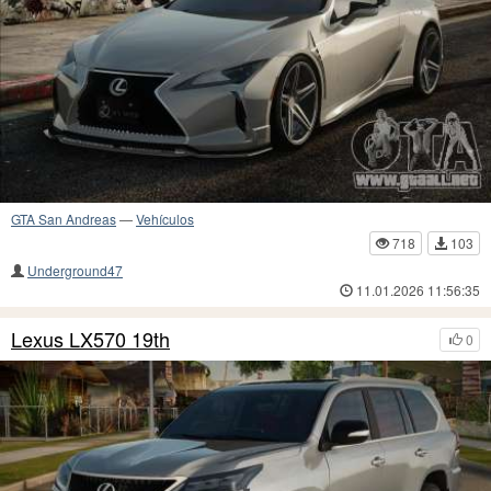
GTA San Andreas
—
Vehículos
718
103
Underground47
11.01.2026 11:56:35
Lexus LX570 19th
0