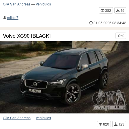
GTA San Andreas
—
Vehículos
382
45
milcin7
31.05.2026 08:34:42
Volvo XC90 [BLACK]
0
GTA San Andreas
—
Vehículos
820
123