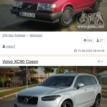
GTA San Andreas
—
Vehículos
554
27
milcin7
15.08.2025 08:44:28
Volvo XC90 Coson
0