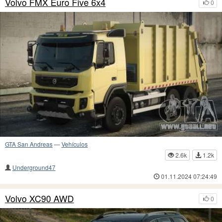
Volvo FMX Euro Five 6x4
0
GTA San Andreas
—
Vehículos
2.6k
1.2k
Underground47
01.11.2024 07:24:49
Volvo XC90 AWD
0