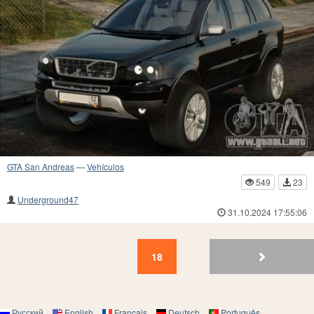
GTA San Andreas
—
Vehículos
549
23
Underground47
31.10.2024 17:55:06
18
17
16
15
14
13
12
11
10
9
18
Русский
English
Français
Deutsch
Português