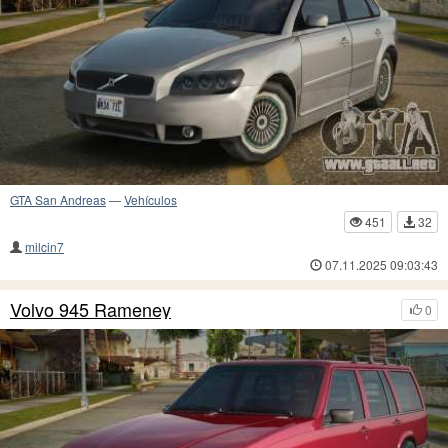
GTA San Andreas
—
Vehículos
451
32
milcin7
07.11.2025 09:03:43
Volvo 945 Rameney
0