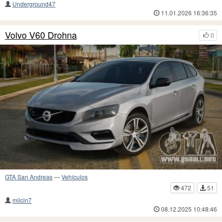
Underground47
11.01.2026 16:36:35
Volvo V60 Drohna
0
GTA San Andreas
—
Vehículos
472
51
milcin7
08.12.2025 10:48:46