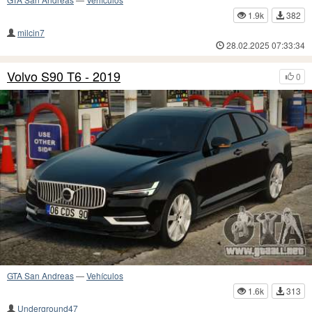
1.9k
382
milcin7
28.02.2025 07:33:34
Volvo S90 T6 - 2019
0
GTA San Andreas
—
Vehículos
1.6k
313
Underground47