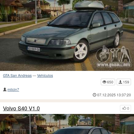
GTA San Andreas
—
Vehículos
650
159
milcin7
07.12.2025 13:37:20
Volvo S40 V1.0
0