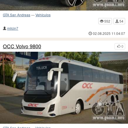
GTA San Andreas
—
Vehículos
552
54
milcin7
02.08.2025 11:04:07
OCC Volvo 9800
0
GTA San Andreas
—
Vehículos