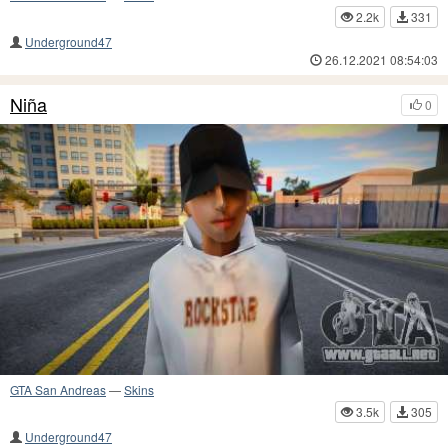
2.2k
331
Underground47
26.12.2021 08:54:03
Niña
0
GTA San Andreas
—
Skins
3.5k
305
Underground47