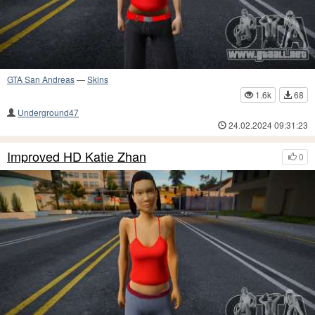
GTA San Andreas
—
Skins
1.6k
68
Underground47
24.02.2024 09:31:23
Improved HD Katie Zhan
0