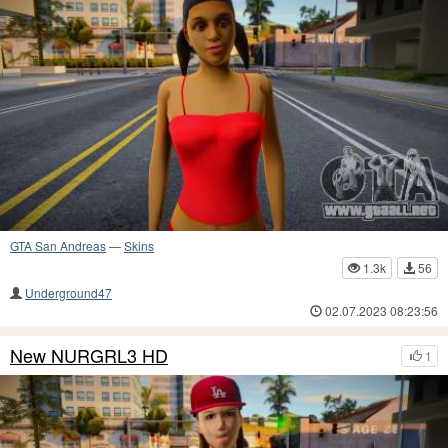
GTA San Andreas
—
Skins
1.3k
56
Underground47
02.07.2023 08:23:56
New NURGRL3 HD
1