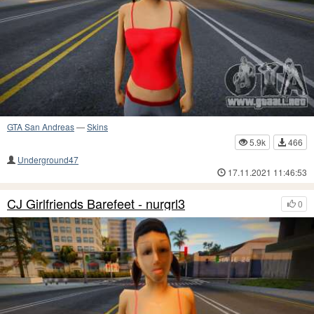
GTA San Andreas
—
Skins
5.9k
466
Underground47
17.11.2021 11:46:53
CJ Girlfriends Barefeet - nurgrl3
0