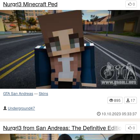
Nurgrl3 Minecraft Ped
0
GTA San Andreas
—
Skins
895
17
Underground47
10.10.2023 05:33:37
Nurgrl3 from San Andreas: The Definitive Edition
0