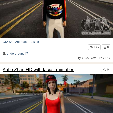
GTA San Andreas
—
Skins
1.2k
8
Underground47
26.04.2024 17:25:37
Katie Zhan HD with facial animation
0