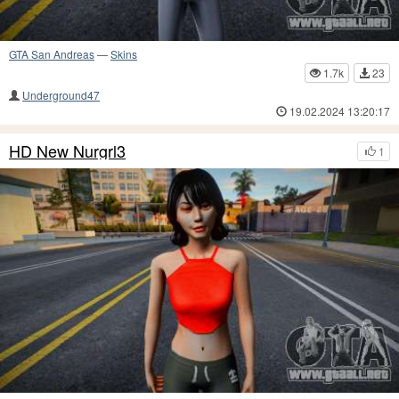
GTA San Andreas
—
Skins
1.7k
23
Underground47
19.02.2024 13:20:17
HD New Nurgrl3
1