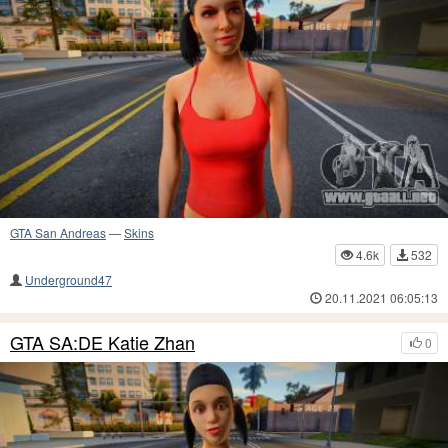
GTA San Andreas
—
Skins
4.6k
532
Underground47
20.11.2021 06:05:13
GTA SA:DE Katie Zhan
0