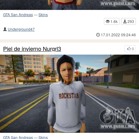
GTA San Andreas
—
Skins
1.6k
293
Underground47
17.01.2022 09:24:46
Piel de invierno Nurgrl3
0
GTA San Andreas
—
Skins