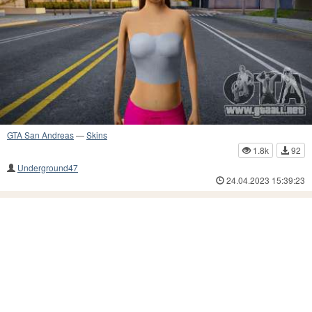
GTA San Andreas
—
Skins
1.8k
92
Underground47
24.04.2023 15:39:23