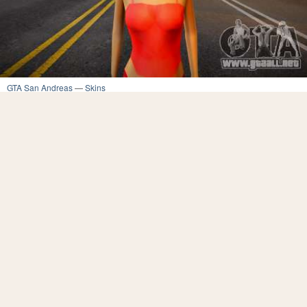
GTA San Andreas
—
Skins
2.6k
322
Underground47
21.10.2021 09:01:17
2
1
2
En esta página del catálogo puede encontrar absolutamente todas las
máscaras para reemplazar a Nurgrl3 (id193) en GTA San Andreas. Para su
comodidad, filtramos todas las modificaciones en nuestro sitio para resaltar las
máscaras de Nurgrl3 (id193) en una categoría separada. Cada mod contiene
una instalación automática.