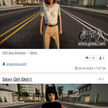
GTA San Andreas
—
Skins
1.1k
3
Underground47
26.04.2024 17:27:26
Sexy Girl Skin1
0