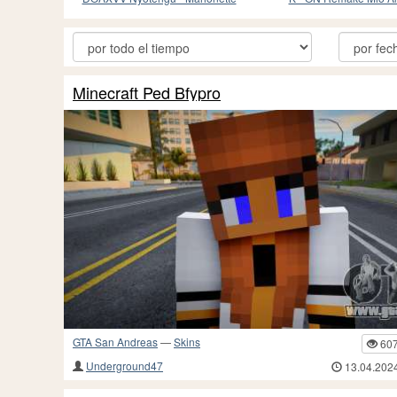
Minecraft Ped Bfypro
GTA San Andreas
—
Skins
60
Underground47
13.04.202