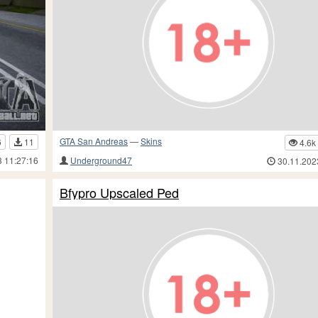
GTA San Andreas
—
Skins
6
11
4.6k
Underground47
3 11:27:16
30.11.202
Bfypro Upscaled Ped