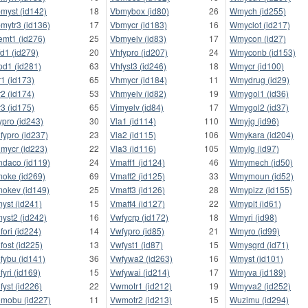
myst (id142)
18
Vbmybox (id80)
26
Wmych (id255)
mytr3 (id136)
17
Vbmycr (id183)
16
Wmyclot (id217)
emt1 (id276)
25
Vbmyelv (id83)
17
Wmycon (id27)
fd1 (id279)
20
Vhfypro (id207)
24
Wmyconb (id153)
pd1 (id281)
63
Vhfyst3 (id246)
18
Wmycr (id100)
r1 (id173)
65
Vhmycr (id184)
11
Wmydrug (id29)
r2 (id174)
53
Vhmyelv (id82)
19
Wmygol1 (id36)
r3 (id175)
65
Vimyelv (id84)
17
Wmygol2 (id37)
ypro (id243)
30
Vla1 (id114)
110
Wmyjg (id96)
fypro (id237)
23
Vla2 (id115)
106
Wmykara (id204)
mycr (id223)
22
Vla3 (id116)
105
Wmylg (id97)
ndaco (id119)
24
Vmaff1 (id124)
46
Wmymech (id50)
oke (id269)
69
Vmaff2 (id125)
33
Wmymoun (id52)
okev (id149)
25
Vmaff3 (id126)
28
Wmypizz (id155)
yst (id241)
15
Vmaff4 (id127)
22
Wmyplt (id61)
yst2 (id242)
16
Vwfycrp (id172)
18
Wmyri (id98)
fori (id224)
14
Vwfypro (id85)
21
Wmyro (id99)
fost (id225)
13
Vwfyst1 (id87)
15
Wmysgrd (id71)
fybu (id141)
36
Vwfywa2 (id263)
16
Wmyst (id101)
fyri (id169)
15
Vwfywai (id214)
17
Wmyva (id189)
fyst (id226)
22
Vwmotr1 (id212)
19
Wmyva2 (id252)
mobu (id227)
11
Vwmotr2 (id213)
15
Wuzimu (id294)