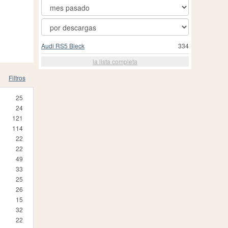
Audi RS5 Bleck
334
la lista completa
Filtros
25
24
121
114
22
22
49
33
25
26
15
32
22