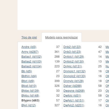
Tipo de piel
Modelo para reemplazar
Andre (id3)
37
Dnb2 (id122)
42
Ma
Army (id287)
361
Dnb3 (id123)
47
Ma
Ballas1 (id102)
288
Dnfolc1 (id129)
14
Ma
Ballas2 (id103)
139
Dnfolc2 (id130)
13
Me
Ballas3 (id104)
223
Dnfylc (id131)
25
Nu
Bb (id5)
27
Dnmolc1 (id132)
16
Of
Bbthin (id4)
23
Dnmolc2 (id133)
16
Of
Bfori (id9)
399
Dnmylc (id128)
18
Of
Bfost (id10)
326
Dsher (id288)
58
Of
Bfybe (id139)
33
Dwayne (id268)
23
Og
Bfybu (id148)
32
Dwfolc (id31)
58
Om
Bfypro (id63)
57
Dwfylc1 (id151)
17
Om
Bfyri (id12)
327
Dwfylc2 (id201)
16
Om