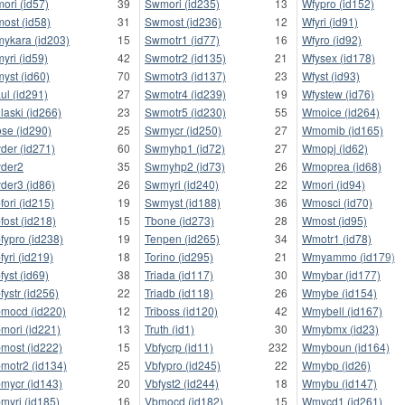
ori (id57)
39
Swmori (id235)
13
Wfypro (id152)
ost (id58)
31
Swmost (id236)
12
Wfyri (id91)
ykara (id203)
15
Swmotr1 (id77)
16
Wfyro (id92)
yri (id59)
42
Swmotr2 (id135)
21
Wfysex (id178)
yst (id60)
70
Swmotr3 (id137)
23
Wfyst (id93)
ul (id291)
27
Swmotr4 (id239)
19
Wfystew (id76)
laski (id266)
23
Swmotr5 (id230)
55
Wmoice (id264)
se (id290)
25
Swmycr (id250)
27
Wmomib (id165)
der (id271)
60
Swmyhp1 (id72)
27
Wmopj (id62)
der2
35
Swmyhp2 (id73)
26
Wmoprea (id68)
der3 (id86)
26
Swmyri (id240)
22
Wmori (id94)
fori (id215)
19
Swmyst (id188)
36
Wmosci (id70)
fost (id218)
15
Tbone (id273)
28
Wmost (id95)
fypro (id238)
19
Tenpen (id265)
34
Wmotr1 (id78)
fyri (id219)
18
Torino (id295)
21
Wmyammo (id179)
fyst (id69)
38
Triada (id117)
30
Wmybar (id177)
fystr (id256)
22
Triadb (id118)
26
Wmybe (id154)
mocd (id220)
12
Triboss (id120)
42
Wmybell (id167)
mori (id221)
13
Truth (id1)
30
Wmybmx (id23)
most (id222)
15
Vbfycrp (id11)
232
Wmyboun (id164)
motr2 (id134)
25
Vbfypro (id245)
22
Wmybp (id26)
mycr (id143)
20
Vbfyst2 (id244)
18
Wmybu (id147)
myri (id185)
16
Vbmocd (id182)
15
Wmycd1 (id261)