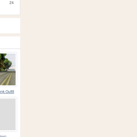
24
nk Outfit
ion)