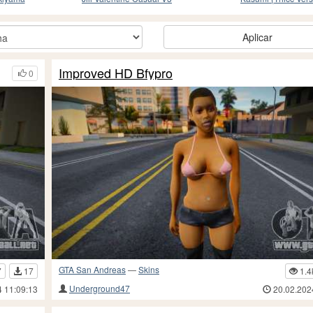
Aplicar
Improved HD Bfypro
0
GTA San Andreas
—
Skins
7
17
1.4
Underground47
4 11:09:13
20.02.202