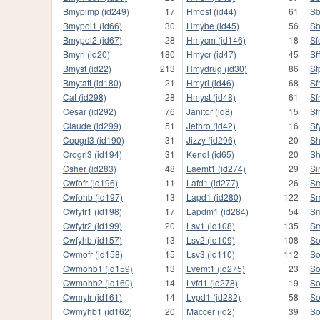
Bmypimp (id249)
17
Hmost (id44)
61
Sb
Bmypol1 (id66)
30
Hmybe (id45)
56
Sb
Bmypol2 (id67)
28
Hmycm (id146)
18
Sf
Bmyri (id20)
180
Hmycr (id47)
45
Sf
Bmyst (id22)
213
Hmydrug (id30)
86
Sf
Bmytatt (id180)
21
Hmyri (id46)
68
Sf
Cat (id298)
28
Hmyst (id48)
61
Sf
Cesar (id292)
76
Janitor (id8)
15
Sf
Claude (id299)
51
Jethro (id42)
16
Sf
Copgrl3 (id190)
31
Jizzy (id296)
20
Sh
Crogrl3 (id194)
31
Kendl (id65)
20
Sh
Csher (id283)
48
Laemt1 (id274)
29
Si
Cwfofr (id196)
11
Lafd1 (id277)
26
Sm
Cwfohb (id197)
13
Lapd1 (id280)
122
Sm
Cwfyfr1 (id198)
17
Lapdm1 (id284)
54
Sm
Cwfyfr2 (id199)
20
Lsv1 (id108)
135
Sm
Cwfyhb (id157)
13
Lsv2 (id109)
108
So
Cwmofr (id158)
15
Lsv3 (id110)
112
So
Cwmohb1 (id159)
13
Lvemt1 (id275)
23
So
Cwmohb2 (id160)
14
Lvfd1 (id278)
19
So
Cwmyfr (id161)
14
Lvpd1 (id282)
58
So
Cwmyhb1 (id162)
20
Maccer (id2)
39
So