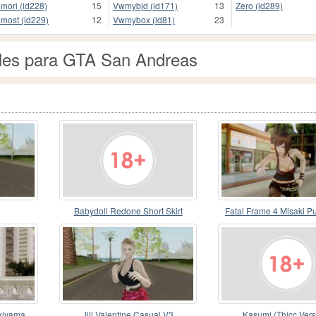
mori (id228)
15
Vwmybjd (id171)
13
Zero (id289)
most (id229)
12
Vwmybox (id81)
23
eles para GTA San Andreas
Babydoll Redone Short Skirt
Fatal Frame 4 Misaki Pu
kiyama
Jill Valentine Casual V3
Kasumi (Thicc Vers