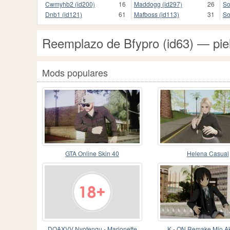
Cwmyhb2 (id200)
16
Maddogg (id297)
26
So
Dnb1 (id121)
61
Mafboss (id113)
31
So
Reemplazo de Bfypro (id63) — pi
Mods populares
GTA Online Skin 40
Helena Casual
DOAXVV Nyotengu - Marionette
K - ON Remake Mio A