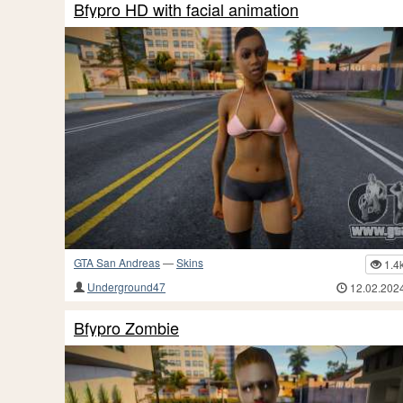
Bfypro HD with facial animation
GTA San Andreas
—
Skins
1.4
Underground47
12.02.202
Bfypro Zombie