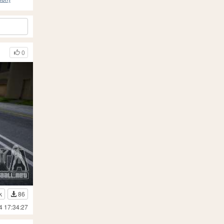
0
k
86
4 17:34:27