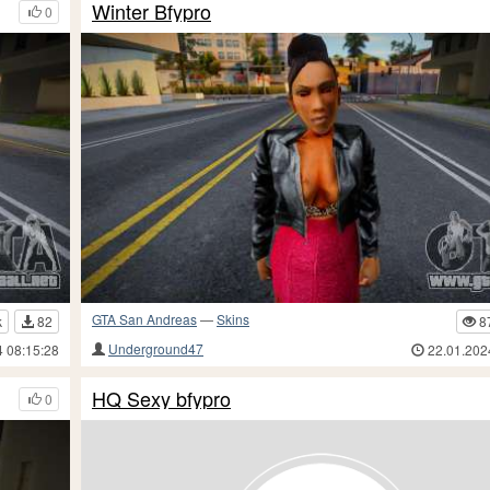
Winter Bfypro
0
GTA San Andreas
—
Skins
k
82
8
Underground47
4 08:15:28
22.01.202
HQ Sexy bfypro
0