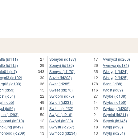
ffa (id111)
27
Somybu (id187)
17
Vwmycd (id206)
ffb (id112)
29
Somyri (id186)
26
Vwmycr (id181)
le01 (id7)
343
Somyst (id170)
35
Wbdyg1 (id24)
cgrl3 (id192)
30
Suzie (id208)
12
Wbdyg2 (id25)
rgrl3 (id193)
36
Swat (id285)
178
Wfori (id88)
ori (id53)
15
Sweet (id270)
116
Wfost (id89)
ost (id54)
22
Swfopro (id75)
27
Wfybe (id138)
yri (id55)
49
Swfori (id231)
14
Wfybu (id150)
yst (id56)
61
Swfost (id232)
12
Wfyburg (id205)
loc (id293)
50
Swfyri (id216)
21
Wfyclot (id211)
oboat (id210)
12
Swfyst (id233)
28
Wfycrk (id145)
okung (id49)
33
Swfystr (id257)
18
Wfyjg (id90)
onood (id209)
13
Swmocd (id234)
13
Wfylg (id251)