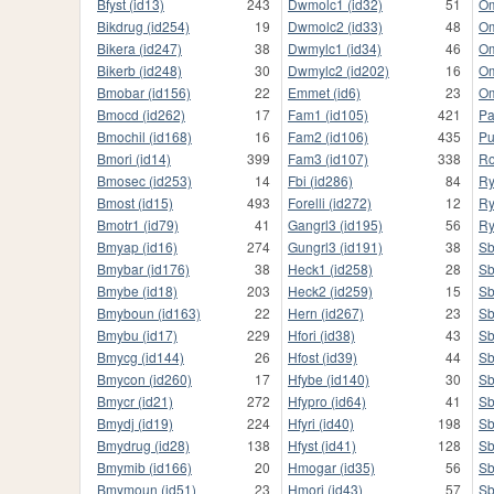
Bfyst (id13)
243
Dwmolc1 (id32)
51
Om
Bikdrug (id254)
19
Dwmolc2 (id33)
48
Om
Bikera (id247)
38
Dwmylc1 (id34)
46
Om
Bikerb (id248)
30
Dwmylc2 (id202)
16
Om
Bmobar (id156)
22
Emmet (id6)
23
Om
Bmocd (id262)
17
Fam1 (id105)
421
Pa
Bmochil (id168)
16
Fam2 (id106)
435
Pu
Bmori (id14)
399
Fam3 (id107)
338
Ro
Bmosec (id253)
14
Fbi (id286)
84
Ry
Bmost (id15)
493
Forelli (id272)
12
Ry
Bmotr1 (id79)
41
Gangrl3 (id195)
56
Ry
Bmyap (id16)
274
Gungrl3 (id191)
38
Sb
Bmybar (id176)
38
Heck1 (id258)
28
Sb
Bmybe (id18)
203
Heck2 (id259)
15
Sb
Bmyboun (id163)
22
Hern (id267)
23
Sb
Bmybu (id17)
229
Hfori (id38)
43
Sb
Bmycg (id144)
26
Hfost (id39)
44
Sb
Bmycon (id260)
17
Hfybe (id140)
30
Sb
Bmycr (id21)
272
Hfypro (id64)
41
Sb
Bmydj (id19)
224
Hfyri (id40)
198
Sb
Bmydrug (id28)
138
Hfyst (id41)
128
Sb
Bmymib (id166)
20
Hmogar (id35)
56
Sb
Bmymoun (id51)
23
Hmori (id43)
57
Sb