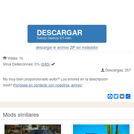
DESCARGAR
Subary Impreza STI 08th
descargar el archivo ZIP sin instalador
Vistas: 1k
Virus Detecciones:
0%
(
0/65
)
Descargas: 357
No muy bien proporcionado autor? Los errores en la descripción
mod?
Póngase en contacto con nosotros, amigo!
Facebook
Twitter
VK
Co
Mods similares