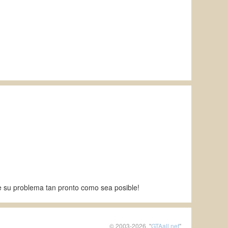
 su problema tan pronto como sea posible!
© 2003-2026, "
GTAall.net
"