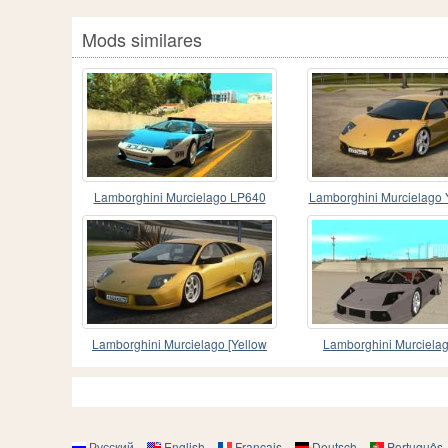
Mods similares
Lamborghini Murcielago LP640
Lamborghini Murcielago 
Police V1.0
Lamborghini Murcielago [Yellow
Lamborghini Murciela
Version]
Русский
English
Français
Deutsch
Português