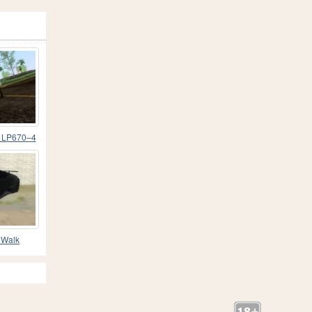
o LP670–4
 Walk