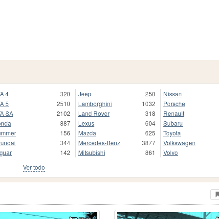
A 4
320
Jeep
250
Nissan
A 5
2510
Lamborghini
1032
Porsche
A SA
2102
Land Rover
318
Renault
onda
887
Lexus
604
Subaru
ummer
156
Mazda
625
Toyota
undai
344
Mercedes-Benz
3877
Volkswagen
guar
142
Mitsubishi
861
Volvo
Ver todo