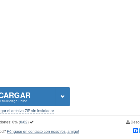
CARGAR
 Murcielago Police
gar el archivo ZIP sin instalador
ciones:
0%
(
0/62
)
Desca
mod?
Póngase en contacto con nosotros, amigo!