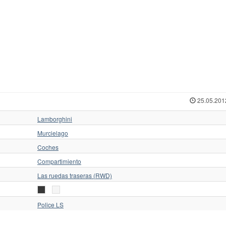
25.05.201
Lamborghini
Murcielago
Coches
Compartimiento
Las ruedas traseras (RWD)
Police LS