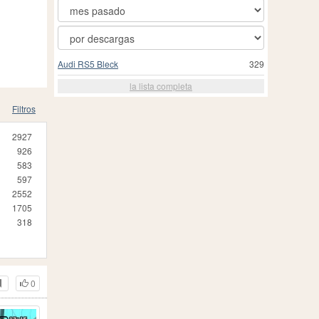
Audi RS5 Bleck
329
la lista completa
Filtros
2927
926
583
597
2552
1705
318
0