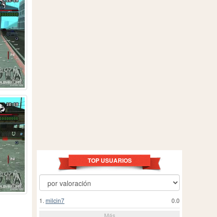
TOP USUARIOS
1.
milcin7
0.0
Más