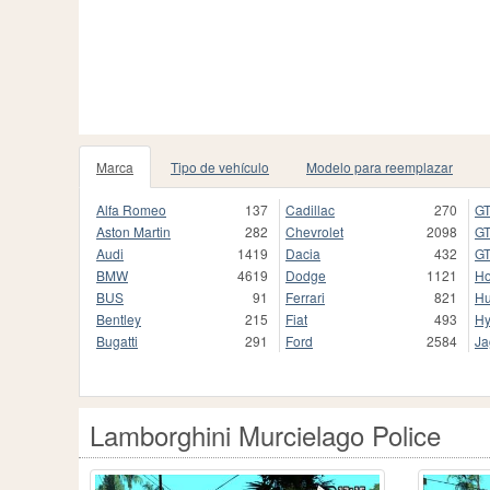
Marca
Tipo de vehículo
Modelo para reemplazar
Alfa Romeo
137
Cadillac
270
GT
Aston Martin
282
Chevrolet
2098
GT
Audi
1419
Dacia
432
GT
BMW
4619
Dodge
1121
H
BUS
91
Ferrari
821
H
Bentley
215
Fiat
493
Hy
Bugatti
291
Ford
2584
Ja
Lamborghini Murcielago Police