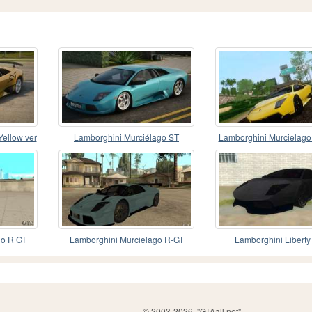
Yellow ver
Lamborghini Murciélago ST
Lamborghini Murcielag
SuperVeloce
go R GT
Lamborghini Murcielago R-GT
Lamborghini Liberty
© 2003-2026, "GTAall.net"