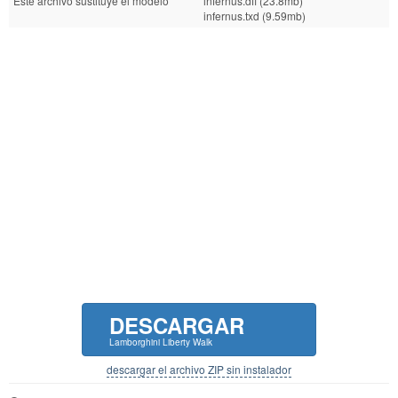
Este archivo sustituye el modelo
infernus.dff (23.8mb)
infernus.txd (9.59mb)
DESCARGAR
Lamborghini Liberty Walk
descargar el archivo ZIP sin instalador