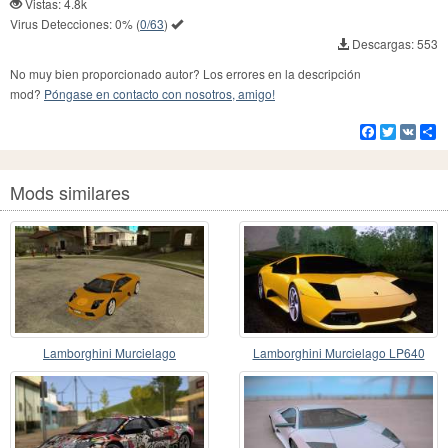
Vistas: 4.8k
Virus Detecciones:
0%
(
0/63
)
Descargas: 553
No muy bien proporcionado autor? Los errores en la descripción
mod?
Póngase en contacto con nosotros, amigo!
Facebook
Twitter
VK
Co
Mods similares
Lamborghini Murcielago
Lamborghini Murcielago LP640