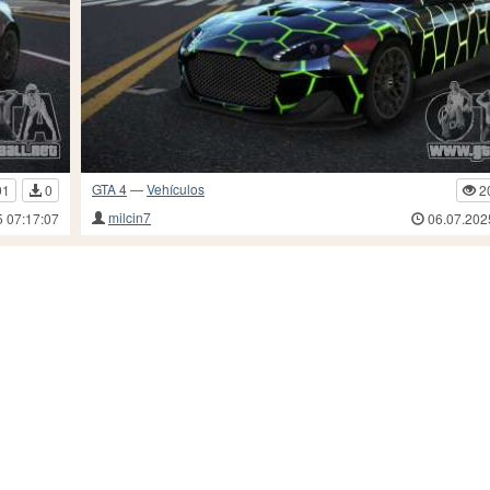
GTA 4
—
Vehículos
91
0
2
milcin7
5 07:17:07
06.07.202