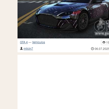
GTA 4
—
Vehículos
1
milcin7
06.07.202