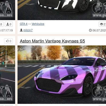
GTA 4
—
Vehículos
53
0
2
milcin7
5 07:17:19
06.07.202
Aston Martin Vantage Kaynaes S5
0