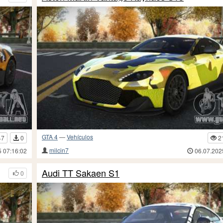
GTA 4
—
Vehículos
47
0
2
milcin7
5 07:16:02
06.07.202
Audi TT Sakaen S1
0