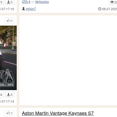
GTA 4
—
Vehículos
15
0
2
milcin7
5 07:17:16
06.07.202
0
84
0
5 07:17:14
Aston Martin Vantage Kaynaes S7
0