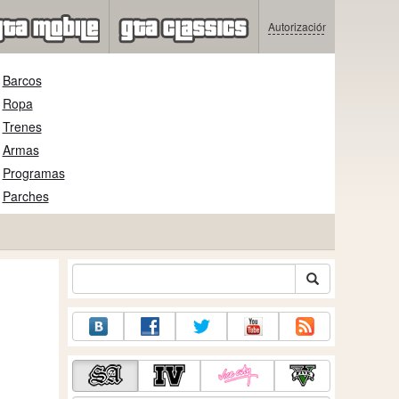
Autorización
Barcos
Ropa
Trenes
Armas
Programas
Parches