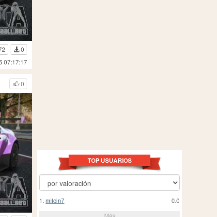
72
0
5 07:17:17
0
TOP USUARIOS
1.
milcin7
0.0
Más