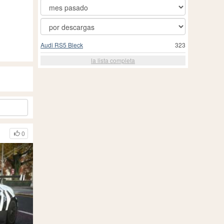
Audi RS5 Bleck
323
la lista completa
0