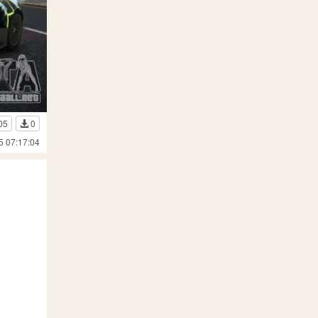
05
0
5 07:17:04