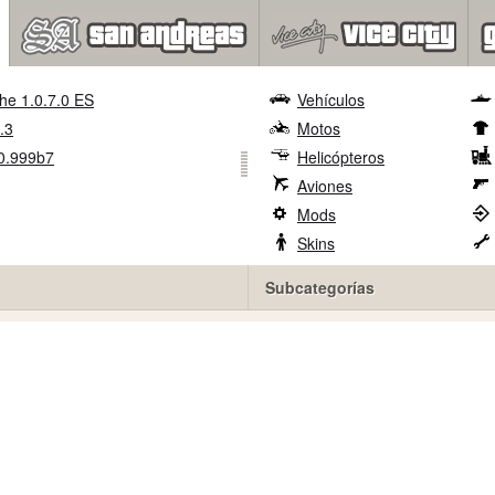
he 1.0.7.0 ES
Vehículos
.3
Motos
0.999b7
Helicópteros
Aviones
Mods
Skins
Subcategorías