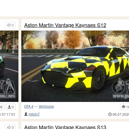
Aston Martin Vantage Kaynaes S12
0
GTA 4
—
Vehículos
66
0
1
milcin7
5 07:17:01
06.07.202
Aston Martin Vantage Kaynaes S13
0