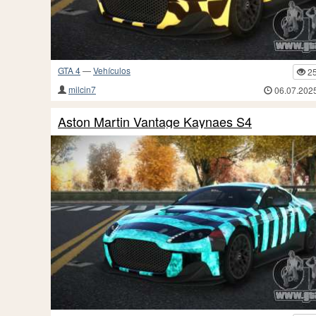
GTA 4
—
Vehículos
2
milcin7
06.07.202
Aston Martin Vantage Kaynaes S4