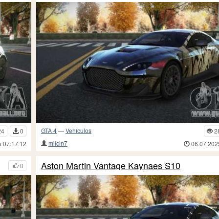
GTA 4
—
Vehículos
24
0
2
milcin7
5 07:17:12
06.07.202
Aston Martin Vantage Kaynaes S10
0