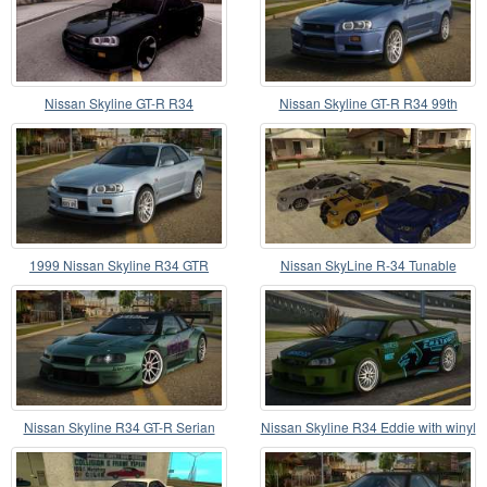
Nissan Skyline GT-R R34
Nissan Skyline GT-R R34 99th
1999 Nissan Skyline R34 GTR
Nissan SkyLine R-34 Tunable
Nissan Skyline R34 GT-R Serian
Nissan Skyline R34 Eddie with winyl