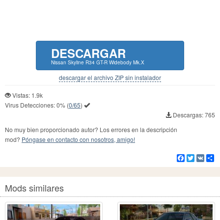
DESCARGAR
Nissan Skyline R34 GT-R Widebody Mk.X
descargar el archivo ZIP sin instalador
Vistas: 1.9k
Virus Detecciones:
0%
(
0/65
)
Descargas: 765
No muy bien proporcionado autor? Los errores en la descripción
mod?
Póngase en contacto con nosotros, amigo!
Facebook
Twitter
VK
Co
Mods similares