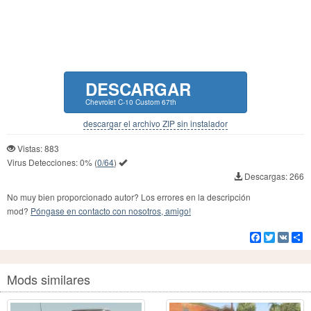
DESCARGAR
Chevrolet C-10 Custom 67th
descargar el archivo ZIP sin instalador
Vistas: 883
Virus Detecciones:
0%
(
0/64
)
Descargas: 266
No muy bien proporcionado autor? Los errores en la descripción
mod?
Póngase en contacto con nosotros, amigo!
Facebook
Twitter
VK
Co
Mods similares