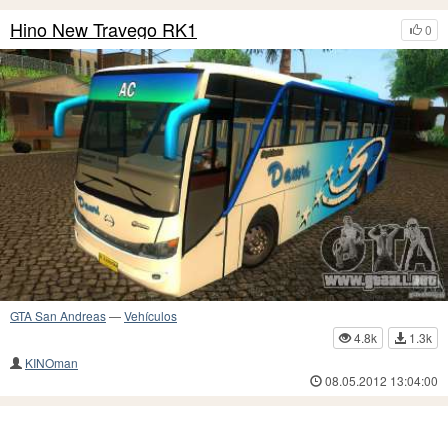
Hino New Travego RK1
0
GTA San Andreas
—
Vehículos
4.8k
1.3k
KINOman
08.05.2012 13:04:00