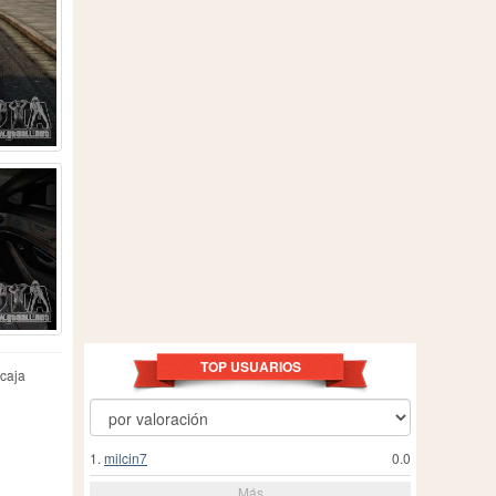
TOP USUARIOS
ncaja
1.
milcin7
0.0
Más