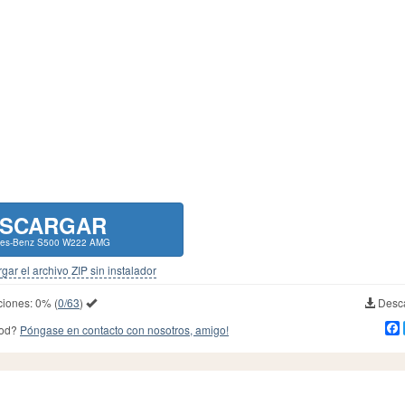
SCARGAR
des-Benz S500 W222 AMG
gar el archivo ZIP sin instalador
ciones:
0%
(
0/63
)
Desca
mod?
Póngase en contacto con nosotros, amigo!