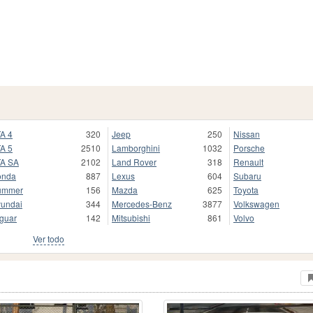
A 4
320
Jeep
250
Nissan
A 5
2510
Lamborghini
1032
Porsche
A SA
2102
Land Rover
318
Renault
onda
887
Lexus
604
Subaru
ummer
156
Mazda
625
Toyota
undai
344
Mercedes-Benz
3877
Volkswagen
guar
142
Mitsubishi
861
Volvo
Ver todo