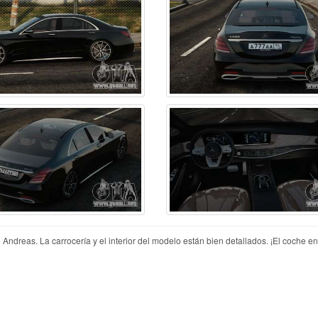
eas. La carrocería y el interior del modelo están bien detallados. ¡El coche e