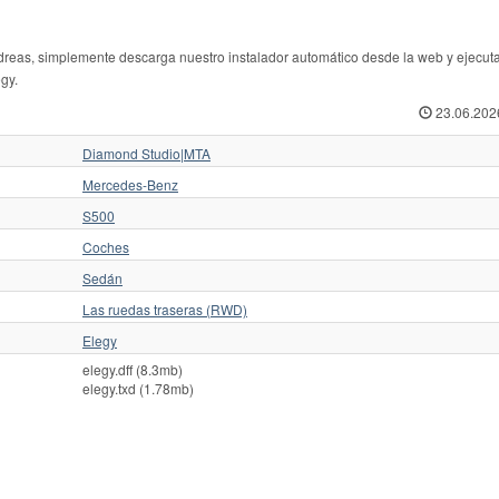
s, simplemente descarga nuestro instalador automático desde la web y ejecuta
gy.
23.06.202
Diamond Studio|MTA
Mercedes-Benz
S500
Coches
Sedán
Las ruedas traseras (RWD)
Elegy
elegy.dff (8.3mb)
elegy.txd (1.78mb)