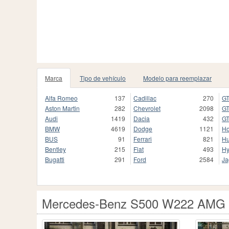
Marca
Tipo de vehículo
Modelo para reemplazar
Alfa Romeo
137
Cadillac
270
GT
Aston Martin
282
Chevrolet
2098
GT
Audi
1419
Dacia
432
GT
BMW
4619
Dodge
1121
H
BUS
91
Ferrari
821
H
Bentley
215
Fiat
493
Hy
Bugatti
291
Ford
2584
Ja
Mercedes-Benz S500 W222 AMG