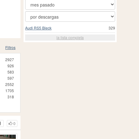
Audi RS5 Bleck
329
la lista completa
Filtros
2927
926
583
597
2552
1705
318
0