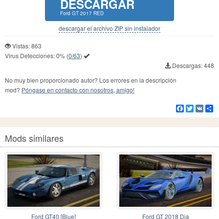
DESCARGAR
Ford GT 2017 RED
descargar el archivo ZIP sin instalador
Vistas: 863
Virus Detecciones:
0%
(
0/63
)
Descargas: 448
No muy bien proporcionado autor? Los errores en la descripción
mod?
Póngase en contacto con nosotros, amigo!
Facebook
Twitter
VK
Co
Mods similares
Ford GT40 [Blue]
Ford GT 2018 Dia