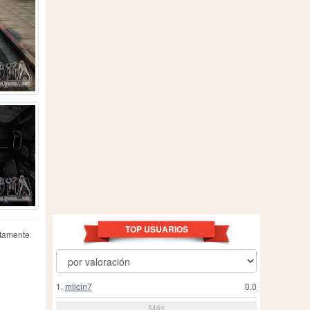
TOP USUARIOS
ctamente
1.
milcin7
0.0
Más