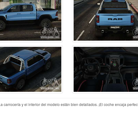
arrocería y el interior del modelo están bien detallados. ¡El coche encaja perfe