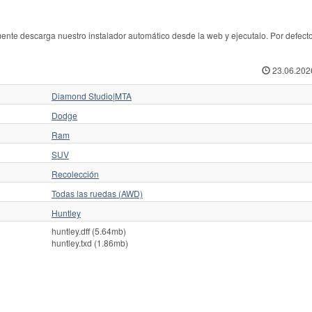
e descarga nuestro instalador automático desde la web y ejecutalo. Por defecto
23.06.202
Diamond Studio|MTA
Dodge
Ram
SUV
Recolección
Todas las ruedas (AWD)
Huntley
huntley.dff (5.64mb)
huntley.txd (1.86mb)