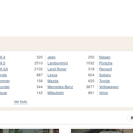
A 4
320
Jeep
250
Nissan
A 5
2510
Lamborghini
1032
Porsche
A SA
2102
Land Rover
318
Renault
onda
887
Lexus
604
Subaru
ummer
156
Mazda
625
Toyota
undai
344
Mercedes-Benz
3877
Volkswagen
guar
142
Mitsubishi
861
Volvo
Ver todo