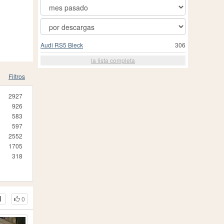
Audi RS5 Bleck
306
la lista completa
Filtros
2927
926
583
597
2552
1705
318
0