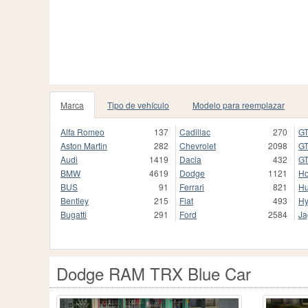
Marca
Tipo de vehículo
Modelo para reemplazar
Alfa Romeo
137
Cadillac
270
GT
Aston Martin
282
Chevrolet
2098
GT
Audi
1419
Dacia
432
GT
BMW
4619
Dodge
1121
H
BUS
91
Ferrari
821
H
Bentley
215
Fiat
493
Hy
Bugatti
291
Ford
2584
Ja
Dodge RAM TRX Blue Car