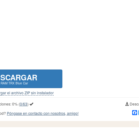
ESCARGAR
 RAM TRX Blue Car
gar el archivo ZIP sin instalador
ciones:
0%
(
0/63
)
Desca
mod?
Póngase en contacto con nosotros, amigo!