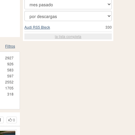
Audi RS5 Bleck
330
la lista completa
Filtros
2927
926
583
597
2552
1705
318
0