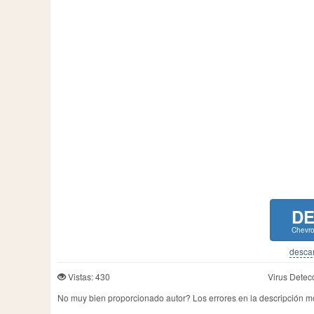
D
Chevro
descar
Vistas: 430
Virus Detec
No muy bien proporcionado autor? Los errores en la descripción 