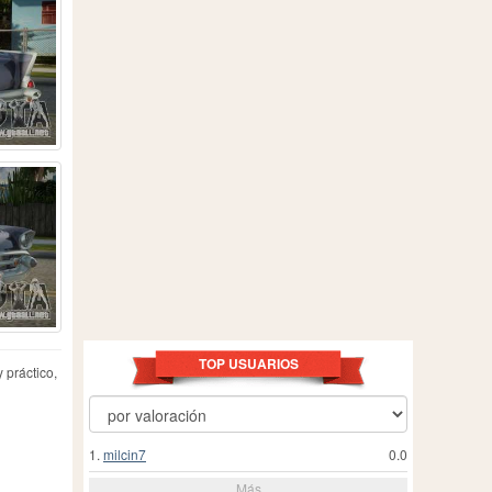
TOP USUARIOS
 práctico,
1.
milcin7
0.0
Más