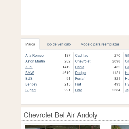
Marca
Tipo de vehículo
Modelo para reemplazar
Alfa Romeo
137
Cadillac
270
GT
Aston Martin
282
Chevrolet
2098
GT
Audi
1419
Dacia
432
GT
BMW
4619
Dodge
1121
H
BUS
91
Ferrari
821
H
Bentley
215
Fiat
493
Hy
Bugatti
291
Ford
2584
Ja
Chevrolet Bel Air Andoly