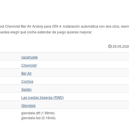
mod Chevrolet Bel Air Andoly para GTA 4. Instalación automática con dos clics, ree
puedes elegir qué coche estándar de juego quieres mejorar.
29.05.202
cacahuete
Chevrolet
Bel Air
Coches
Sedán
Las ruedas traseras (RWD)
Glendale
glendale.dff (1.99mb)
glendale.txd (0.16mb)