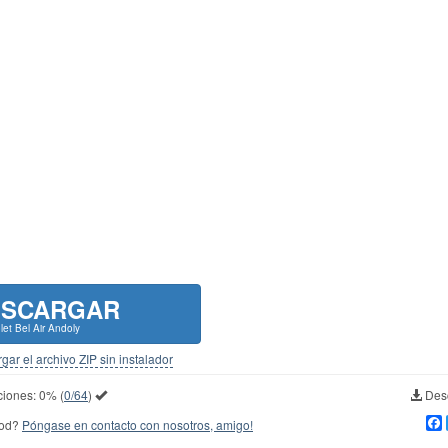
ESCARGAR
let Bel Air Andoly
gar el archivo ZIP sin instalador
ciones:
0%
(
0/64
)
Desc
mod?
Póngase en contacto con nosotros, amigo!