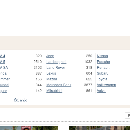
A 4
320
Jeep
250
Nissan
A 5
2510
Lamborghini
1032
Porsche
A SA
2102
Land Rover
318
Renault
onda
887
Lexus
604
Subaru
ummer
156
Mazda
625
Toyota
undai
344
Mercedes-Benz
3877
Volkswagen
guar
142
Mitsubishi
861
Volvo
Ver todo