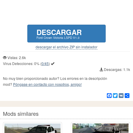
DESCARGAR
Ford Crown Victoria LSPD V1.0
descargar el archivo ZIP sin instalador
Vistas: 2.6k
Virus Detecciones:
0%
(
0/45
)
Descargas: 1.1k
No muy bien proporcionado autor? Los errores en la descripción
mod?
Póngase en contacto con nosotros, amigo!
Facebook
Twitter
VK
Co
Mods similares