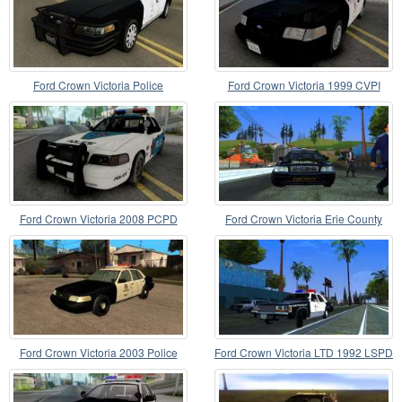
Ford Crown Victoria Police
Ford Crown Victoria 1999 CVPI
Interceptor
LAPD v2
Ford Crown Victoria 2008 PCPD
Ford Crown Victoria Erie County
Sheriffs Office
Ford Crown Victoria 2003 Police
Ford Crown Victoria LTD 1992 LSPD