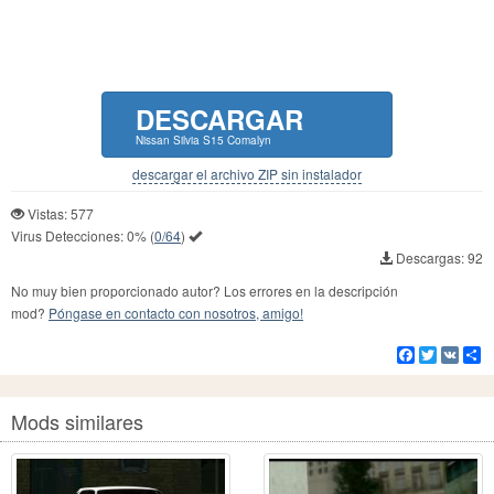
DESCARGAR
Nissan Silvia S15 Comalyn
descargar el archivo ZIP sin instalador
Vistas: 577
Virus Detecciones:
0%
(
0/64
)
Descargas: 92
No muy bien proporcionado autor? Los errores en la descripción
mod?
Póngase en contacto con nosotros, amigo!
Facebook
Twitter
VK
Co
Mods similares