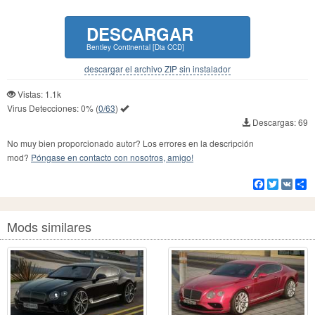
DESCARGAR
Bentley Continental [Dia CCD]
descargar el archivo ZIP sin instalador
Vistas: 1.1k
Virus Detecciones:
0%
(
0/63
)
Descargas: 69
No muy bien proporcionado autor? Los errores en la descripción
mod?
Póngase en contacto con nosotros, amigo!
Facebook
Twitter
VK
Co
Mods similares