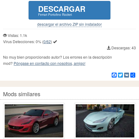
DESCARGAR
Ferrari Portofino Rocket
descargar el archivo ZIP sin instalador
Vistas: 1.1k
Virus Detecciones:
0%
(
0/62
)
Descargas: 43
No muy bien proporcionado autor? Los errores en la descripción
mod?
Póngase en contacto con nosotros, amigo!
Facebook
Twitter
VK
Co
Mods similares