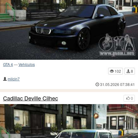
GTA 4
—
Vehículos
102
8
milcin7
31.05.2026 07:38:41
Cadillac Deville Cilhec
0