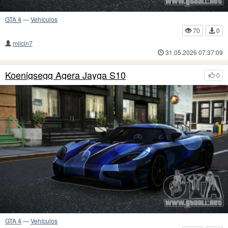
GTA 4
—
Vehículos
70
0
milcin7
31.05.2026 07:37:09
Koenigsegg Agera Jayga S10
0
GTA 4
—
Vehículos