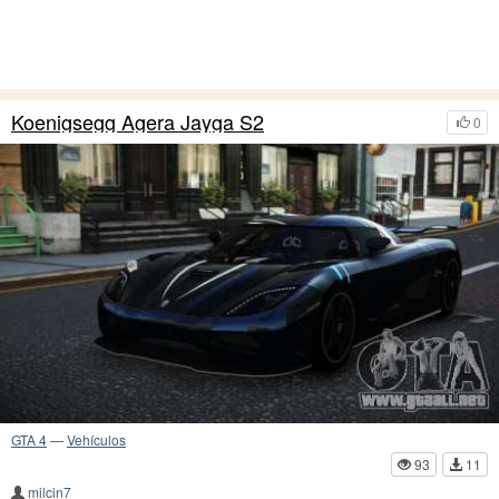
Koenigsegg Agera Jayga S2
0
GTA 4
—
Vehículos
93
11
milcin7