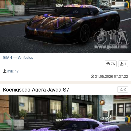
GTA 4
—
Vehículos
76
1
milcin7
31.05.2026 07:37:22
Koenigsegg Agera Jayga S7
0