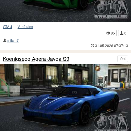
GTA 4
—
Vehículos
85
0
milcin7
31.05.2026 07:37:13
Koenigsegg Agera Jayga S9
0