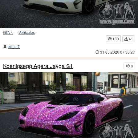
GTA 4
—
Vehículos
180
41
milcin7
31.05.2026 07:38:27
Koenigsegg Agera Jayga S1
0