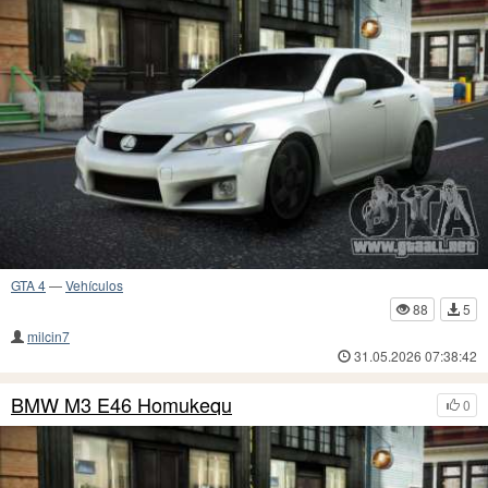
GTA 4
—
Vehículos
88
5
milcin7
31.05.2026 07:38:42
BMW M3 E46 Homukequ
0