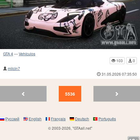
GTA 4
—
Vehículos
103
0
milcin7
31.05.2026 07:35:50
5540
5539
5538
5537
5536
5535
5534
5533
5532
55
5536
Русский
English
Français
Deutsch
Português
© 2003-2026, "GTAall.net"