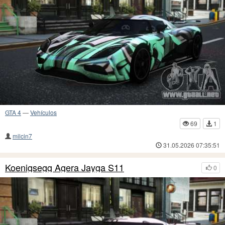
GTA 4
—
Vehículos
69
1
milcin7
31.05.2026 07:35:51
Koenigsegg Agera Jayga S11
0