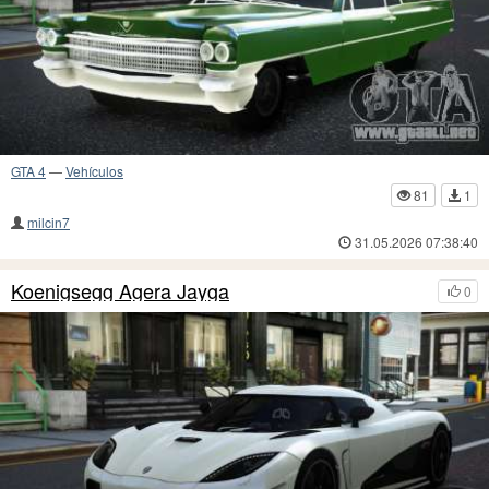
GTA 4
—
Vehículos
81
1
milcin7
31.05.2026 07:38:40
Koenigsegg Agera Jayga
0