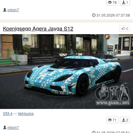
78
1
milcin7
31.05.2026 07:37:08
Koenigsegg Agera Jayga S12
0
GTA 4
—
Vehículos
71
2
milcin7
31.05.2026 07:35:51