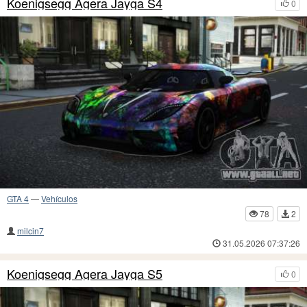
Koenigsegg Agera Jayga S4
0
GTA 4
—
Vehículos
78
2
milcin7
31.05.2026 07:37:26
Koenigsegg Agera Jayga S5
0