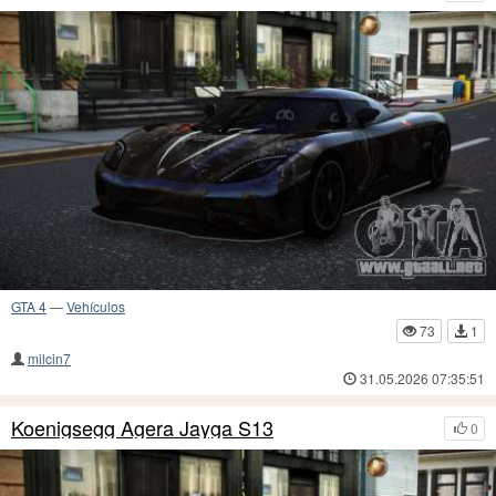
GTA 4
—
Vehículos
73
1
milcin7
31.05.2026 07:35:51
Koenigsegg Agera Jayga S13
0