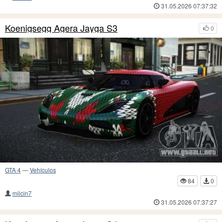
31.05.2026 07:37:32
Koenigsegg Agera Jayga S3
0
GTA 4
—
Vehículos
84
0
milcin7
31.05.2026 07:37:27