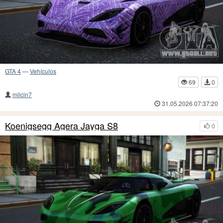
GTA 4
—
Vehículos
69
0
milcin7
31.05.2026 07:37:20
Koenigsegg Agera Jayga S8
0