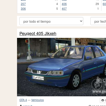
207
4
406
29
60
306
5
407
1
Peugeot 405 Jikxeh
GTA 4
—
Vehículos