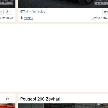
GTA 4
—
Vehículos
46
0
milcin7
6 12:30:20
26.07.202
Peugeot 206 Zevhari
0