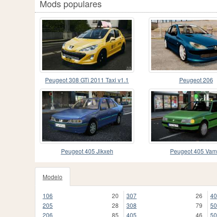
Mods populares
Peugeot 308 GTi 2011 Taxi v1.1
Peugeot 206
Peugeot 405 Jikxeh
Peugeot 405 Vam
Modelo
106
20
307
26
40
205
28
308
79
50
206
85
405
46
50