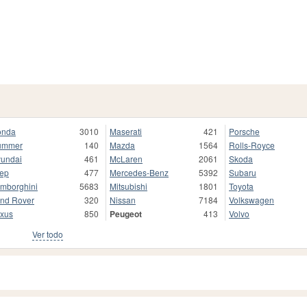
onda
3010
Maserati
421
Porsche
ummer
140
Mazda
1564
Rolls-Royce
undai
461
McLaren
2061
Skoda
ep
477
Mercedes-Benz
5392
Subaru
mborghini
5683
Mitsubishi
1801
Toyota
nd Rover
320
Nissan
7184
Volkswagen
xus
850
Peugeot
413
Volvo
Ver todo