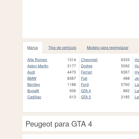
Marca
Tipo de vehículo
Modelo para reemplazar
Alfa Romeo
1314
Chevrolet
6333
H
Aston Martin
2177
Dodge
5092
H
Audi
4470
Ferrari
6367
Hy
BMW
8387
Fiat
488
Je
Bentley
1188
Ford
5760
La
Bugatti
936
GTA 4
882
La
Cadillac
613
GTA 5
2185
Le
Peugeot para GTA 4