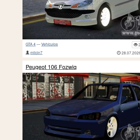
GTA 4
—
Vehículos
milcin7
28.07.202
Peugeot 106 Fozwiq