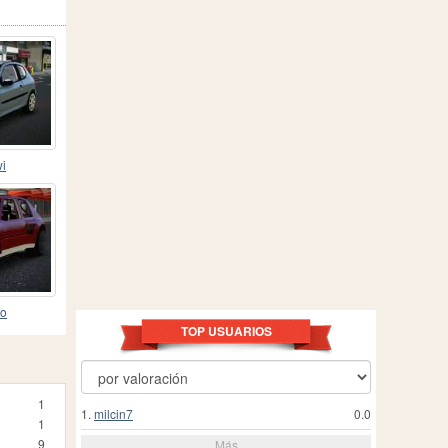
wi
lo
TOP USUARIOS
1
1.
milcin7
0.0
1
9
Más