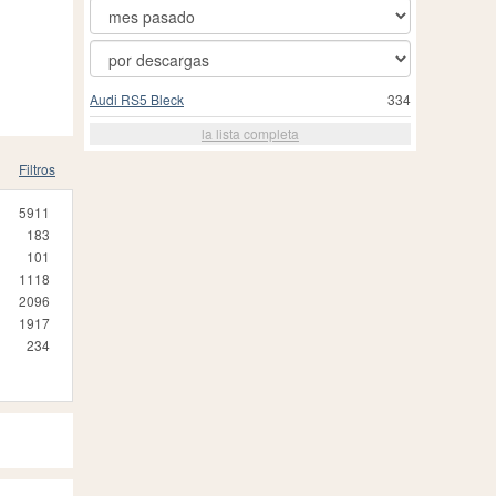
Audi RS5 Bleck
334
la lista completa
Filtros
5911
183
101
1118
2096
1917
234