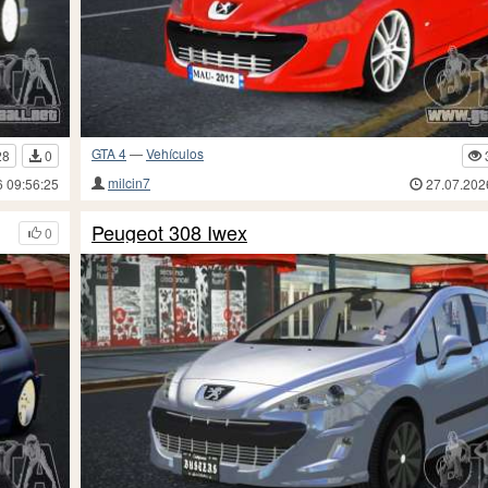
GTA 4
—
Vehículos
28
0
milcin7
6 09:56:25
27.07.202
Peugeot 308 Iwex
0