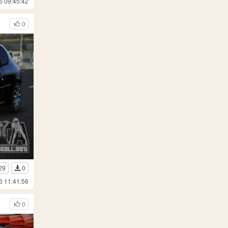
6 09:45:42
0
29
0
6 11:41:56
0