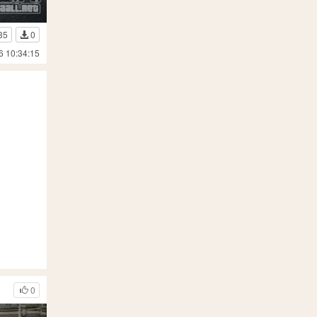
35
0
6 10:34:15
0