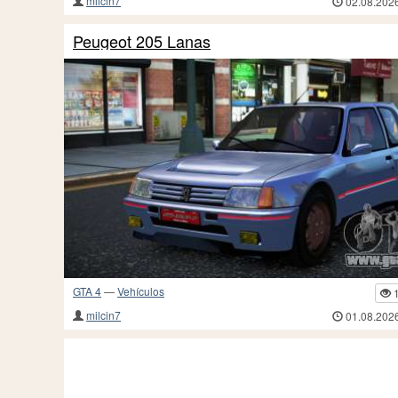
milcin7
02.08.202
Peugeot 205 Lanas
GTA 4
—
Vehículos
milcin7
01.08.202