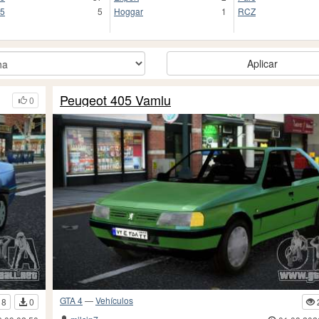
5
5
Hoggar
1
RCZ
Aplicar
Peugeot 405 Vamlu
0
GTA 4
—
Vehículos
18
0