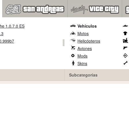
he 1.0.7.0 ES
Vehículos
.3
Motos
0.999b7
Helicópteros
Aviones
Mods
Skins
Subcategorías