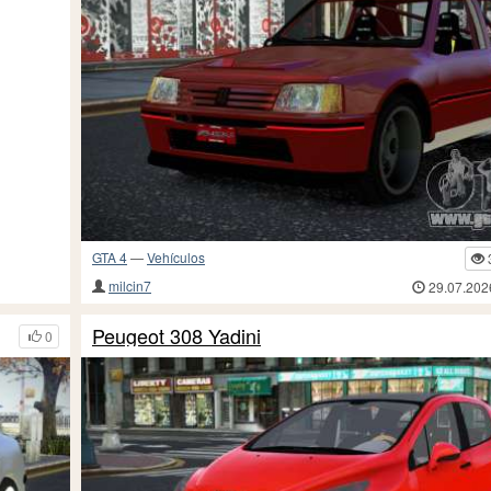
GTA 4
—
Vehículos
milcin7
29.07.202
Peugeot 308 Yadini
0