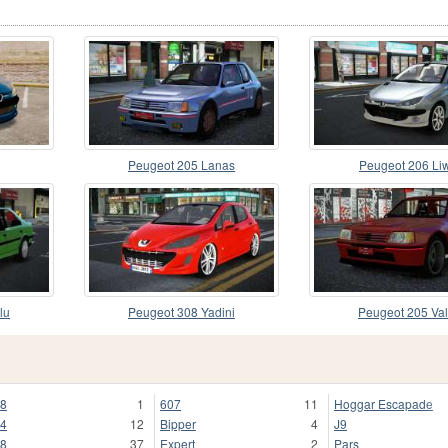
Peugeot 205 Lanas
Peugeot 206 Li
lu
Peugeot 308 Yadini
Peugeot 205 Va
8
1
607
11
Hoggar Escapade
4
12
Bipper
4
J9
8
37
Expert
2
Pars