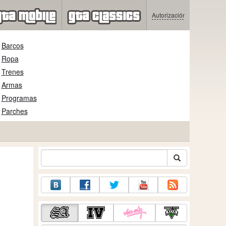
Autorización
Barcos
Ropa
Trenes
Armas
Programas
Parches