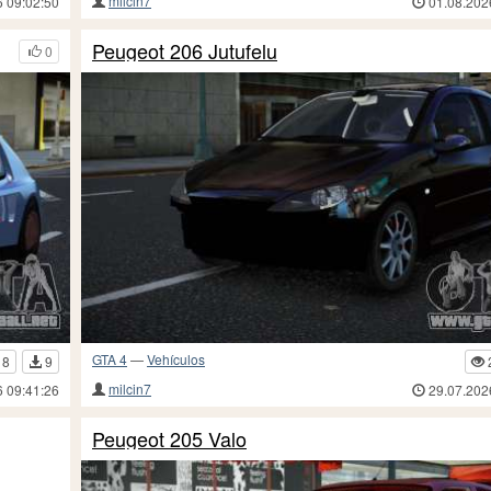
milcin7
6 09:02:50
01.08.202
Peugeot 206 Jutufelu
0
GTA 4
—
Vehículos
18
9
milcin7
6 09:41:26
29.07.202
Peugeot 205 Valo