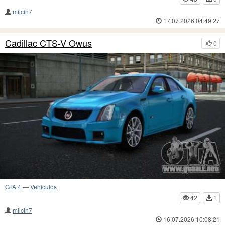
milcin7
17.07.2026 04:49:27
Cadillac CTS-V Owus
0
GTA 4
—
Vehículos
42
1
milcin7
16.07.2026 10:08:21