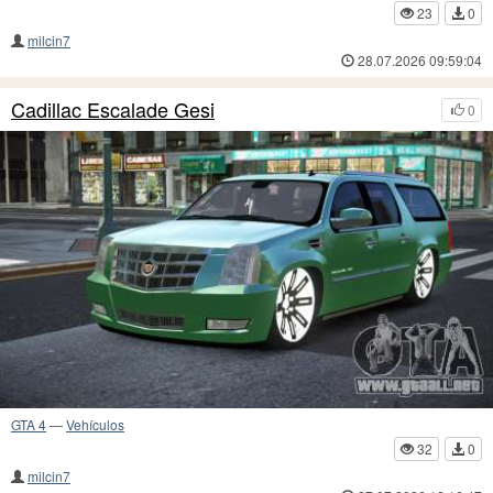
23
0
milcin7
28.07.2026 09:59:04
Cadillac Escalade Gesi
0
GTA 4
—
Vehículos
32
0
milcin7