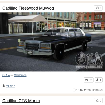
Cadillac Fleetwood Muyyoq
0
GTA 4
—
Vehículos
52
1
milcin7
15.07.2026 12:36:53
Cadillac CTS Morim
0