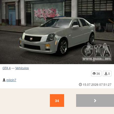
GTA 4
—
Vehículos
36
0
milcin7
15.07.2026 07:51:27
34
33
32
31
30
29
28
27
26
25
34