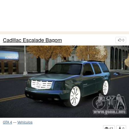
Cadillac Escalade Bagom
0
GTA 4
—
Vehículos
43
0