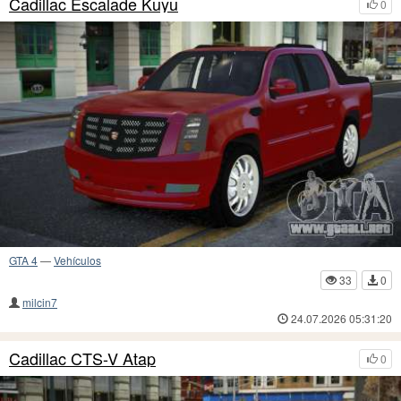
Cadillac Escalade Kuyu
0
GTA 4
—
Vehículos
33
0
milcin7
24.07.2026 05:31:20
Cadillac CTS-V Atap
0