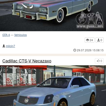
GTA 4
—
Vehículos
24
0
milcin7
29.07.2026 15:08:15
Cadillac CTS-V Necazaxo
0