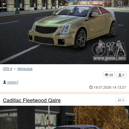
GTA 4
—
Vehículos
38
0
milcin7
19.07.2026 14:13:27
Cadillac Fleetwood Qaire
0