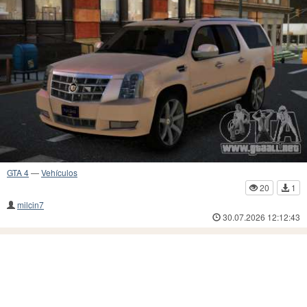
GTA 4
—
Vehículos
20
1
milcin7
30.07.2026 12:12:43