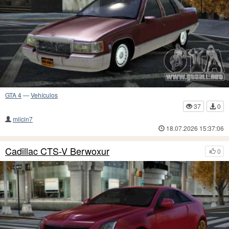
GTA 4
—
Vehículos
37
0
milcin7
18.07.2026 15:37:06
Cadillac CTS-V Berwoxur
0