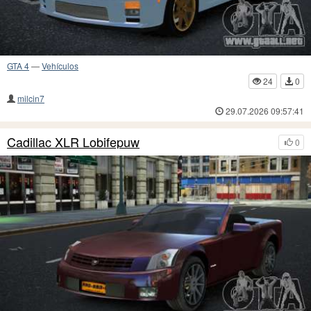
GTA 4
—
Vehículos
24
0
milcin7
29.07.2026 09:57:41
Cadillac XLR Lobifepuw
0