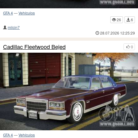
GTA 4
—
Vehículos
26
6
milcin7
28.07.2026 12:25:29
Cadillac Fleetwood Bejed
0
GTA 4
—
Vehículos