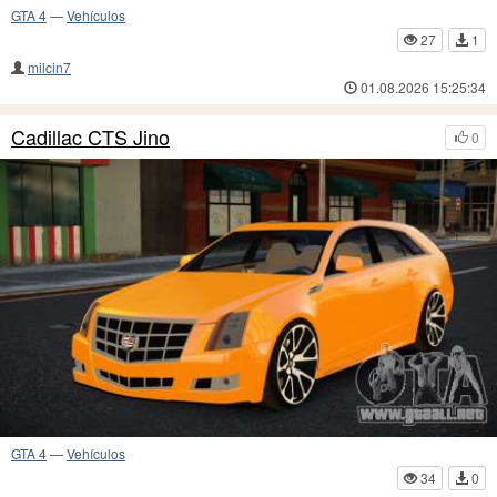
GTA 4
—
Vehículos
27
1
milcin7
01.08.2026 15:25:34
Cadillac CTS Jino
0
GTA 4
—
Vehículos
34
0