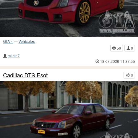
GTA 4
—
Vehículos
50
0
milcin7
18.07.2026 11:37:55
Cadillac DTS Esot
0