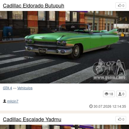
Cadillac Eldorado Butupuh
0
GTA 4
—
Vehículos
18
0
milcin7
30.07.2026 12:14:35
Cadillac Escalade Yadmu
0