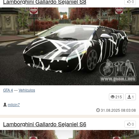
Lamborghini Gallardo Sejaniel S8
0
GTA 4
—
Vehículos
215
1
milcin7
31.08.2025 08:03:08
Lamborghini Gallardo Sejaniel S6
0