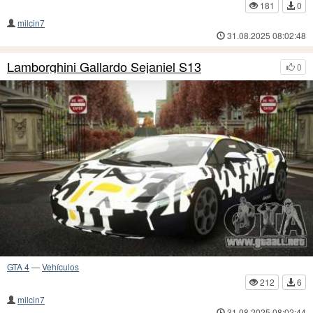
181
0
milcin7
31.08.2025 08:02:48
Lamborghini Gallardo Sejaniel S13
0
GTA 4
—
Vehículos
212
6
milcin7
31.08.2025 08:02:44