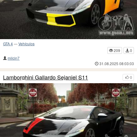
GTA 4
—
Vehículos
209
0
milcin7
31.08.2025 08:03:03
Lamborghini Gallardo Sejaniel S11
0