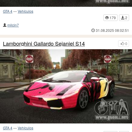
GTA 4
—
Vehículos
179
2
milcin7
31.08.2025 08:02:51
Lamborghini Gallardo Sejaniel S14
0
GTA 4
—
Vehículos