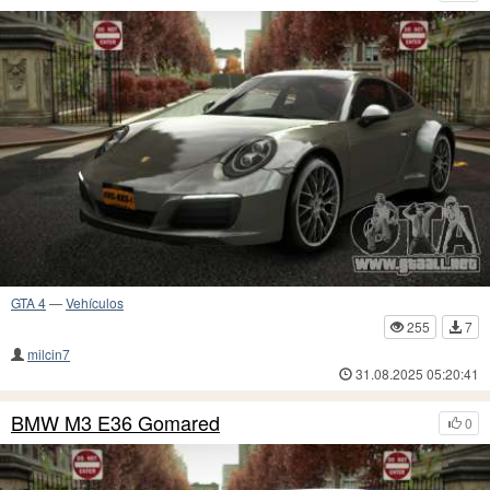
GTA 4
—
Vehículos
255
7
milcin7
31.08.2025 05:20:41
BMW M3 E36 Gomared
0