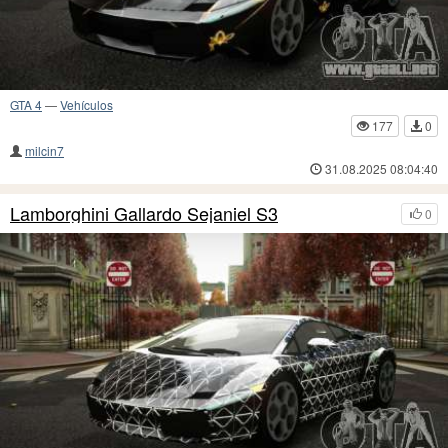
GTA 4
—
Vehículos
177
0
milcin7
31.08.2025 08:04:40
Lamborghini Gallardo Sejaniel S3
0