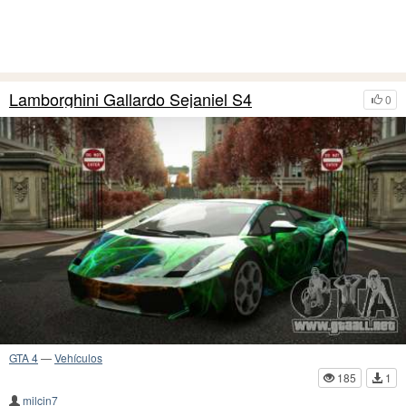
Lamborghini Gallardo Sejaniel S4
0
GTA 4
—
Vehículos
185
1
milcin7