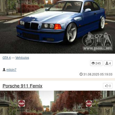
GTA 4
—
Vehículos
245
4
milcin7
31.08.2025 05:19:03
Porsche 911 Femix
0