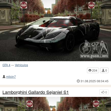
GTA 4
—
Vehículos
204
0
milcin7
31.08.2025 08:04:45
Lamborghini Gallardo Sejaniel S1
0