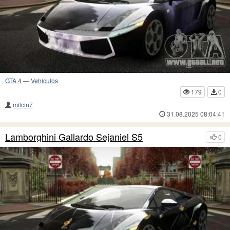
GTA 4
—
Vehículos
179
0
milcin7
31.08.2025 08:04:41
Lamborghini Gallardo Sejaniel S5
0