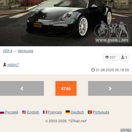
GTA 4
—
Vehículos
237
3
milcin7
31.08.2025 05:18:59
4752
4751
4750
4749
4748
4747
4746
4745
4744
47
4748
Русский
English
Français
Deutsch
Português
© 2003-2026, "GTAall.net"