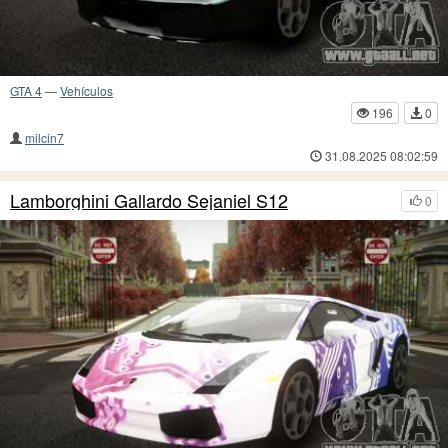
GTA 4
—
Vehículos
196
0
milcin7
31.08.2025 08:02:59
Lamborghini Gallardo Sejaniel S12
0