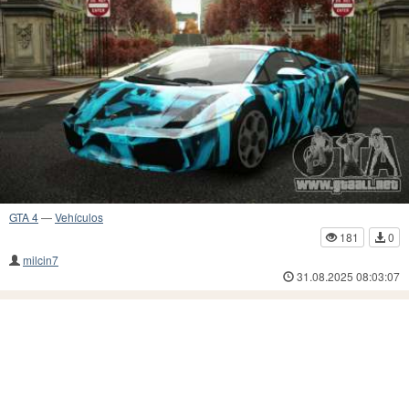
GTA 4
—
Vehículos
181
0
milcin7
31.08.2025 08:03:07