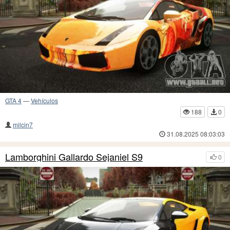
GTA 4
—
Vehículos
188
0
milcin7
31.08.2025 08:03:03
Lamborghini Gallardo Sejaniel S9
0