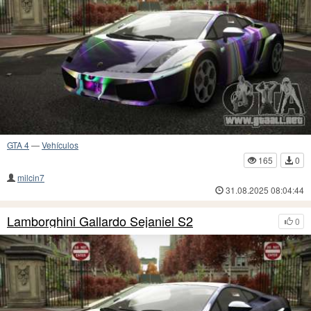
GTA 4
—
Vehículos
165
0
milcin7
31.08.2025 08:04:44
Lamborghini Gallardo Sejaniel S2
0