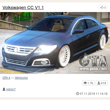
Volkswagen CC V1.1
0
GTA 4
—
Vehículos
1.7k
419
milcin7
07.11.2019 11:14:16