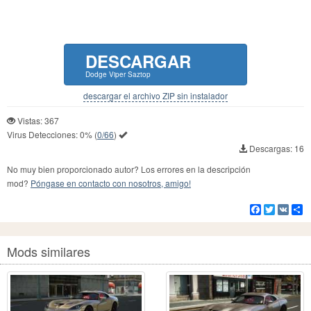
DESCARGAR
Dodge Viper Saztop
descargar el archivo ZIP sin instalador
Vistas: 367
Virus Detecciones:
0%
(
0/66
)
Descargas: 16
No muy bien proporcionado autor? Los errores en la descripción
mod?
Póngase en contacto con nosotros, amigo!
Facebook
Twitter
VK
Co
Mods similares