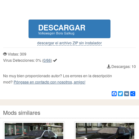
DESCARGAR
Volkswagen Bora Gatkug
descargar el archivo ZIP sin instalador
Vistas: 309
Virus Detecciones:
0%
(
0/66
)
Descargas: 10
No muy bien proporcionado autor? Los errores en la descripción
mod?
Póngase en contacto con nosotros, amigo!
Facebook
Twitter
VK
Co
Mods similares