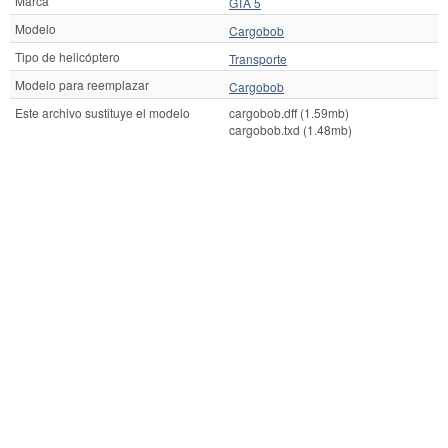
Marca
GTA 5
Modelo
Cargobob
Tipo de helicóptero
Transporte
Modelo para reemplazar
Cargobob
Este archivo sustituye el modelo
cargobob.dff (1.59mb)
cargobob.txd (1.48mb)