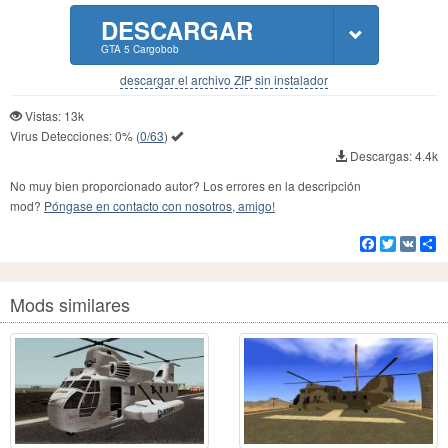
DESCARGAR
GTA 5 Cargobob
descargar el archivo ZIP sin instalador
Vistas: 13k
Virus Detecciones:
0%
(
0/63
)
Descargas: 4.4k
No muy bien proporcionado autor? Los errores en la descripción
mod?
Póngase en contacto con nosotros, amigo!
Facebook
Twitter
VK
Co
Mods similares