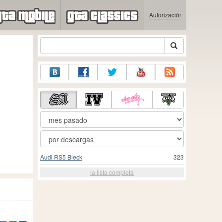
Autorización
Audi RS5 Bleck
323
la lista completa