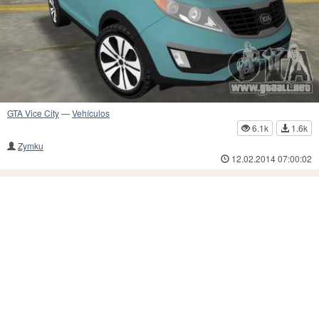
GTA Vice City
—
Vehículos
6.1k
1.6k
Zymku
12.02.2014 07:00:02