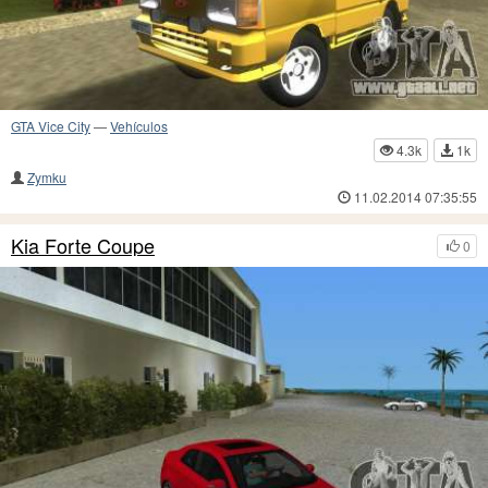
GTA Vice City
—
Vehículos
4.3k
1k
Zymku
11.02.2014 07:35:55
Kia Forte Coupe
0