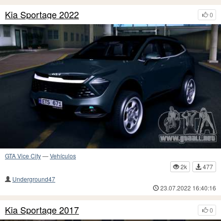
Kia Sportage 2022
0
GTA Vice City
—
Vehículos
2k
477
Underground47
23.07.2022 16:40:16
Kia Sportage 2017
0