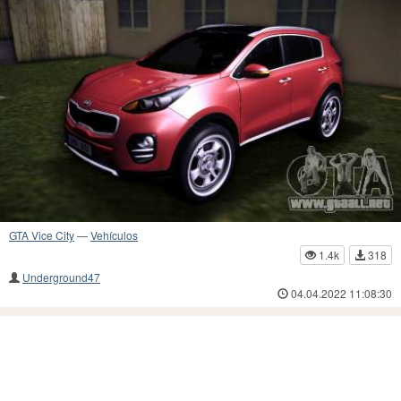
GTA Vice City
—
Vehículos
1.4k
318
Underground47
04.04.2022 11:08:30