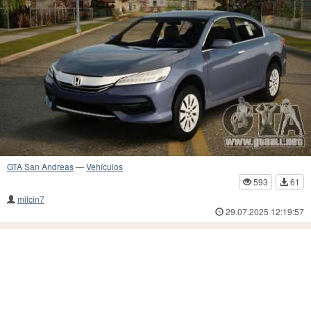
GTA San Andreas
—
Vehículos
593
61
milcin7
29.07.2025 12:19:57