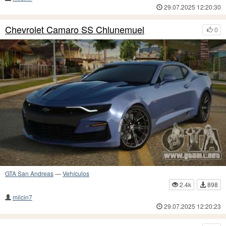
29.07.2025 12:20:30
Chevrolet Camaro SS Chlunemuel
0
GTA San Andreas
—
Vehículos
2.4k
898
milcin7
29.07.2025 12:20:23