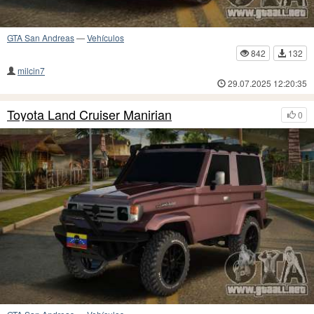
GTA San Andreas
—
Vehículos
842
132
milcin7
29.07.2025 12:20:35
Toyota Land Cruiser Manirian
0