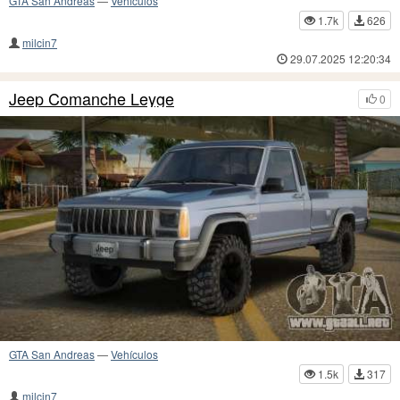
GTA San Andreas
—
Vehículos
1.7k
626
milcin7
29.07.2025 12:20:34
Jeep Comanche Leyge
0
GTA San Andreas
—
Vehículos
1.5k
317
milcin7