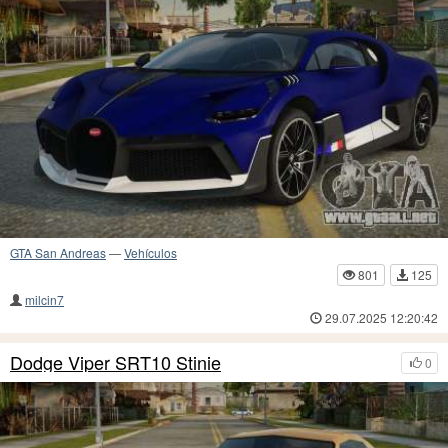
GTA San Andreas
—
Vehículos
801
125
milcin7
29.07.2025 12:20:42
Dodge Viper SRT10 Stinie
0