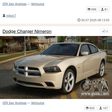
GTA San Andreas
—
Vehículos
696
81
milcin7
30.07.2025 08:13:50
Dodge Charger Nimeron
0
GTA San Andreas
—
Vehículos
955
167