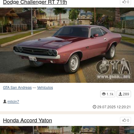
Dodge Challenger RT 71th
0
GTA San Andreas
—
Vehículos
1.1k
289
milcin7
29.07.2025 12:20:21
Honda Accord Yaton
0