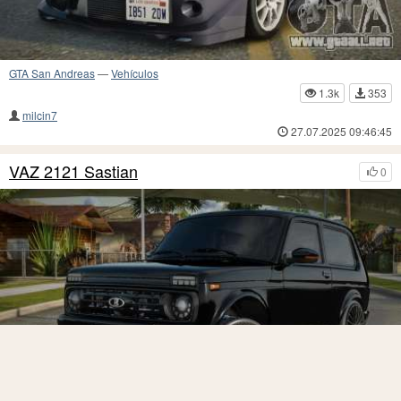
GTA San Andreas
—
Vehículos
1.3k
353
milcin7
27.07.2025 09:46:45
VAZ 2121 Sastian
0