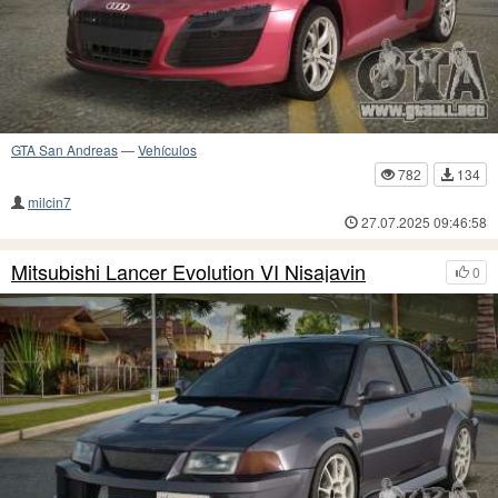
GTA San Andreas
—
Vehículos
782
134
milcin7
27.07.2025 09:46:58
Mitsubishi Lancer Evolution VI Nisajavin
0