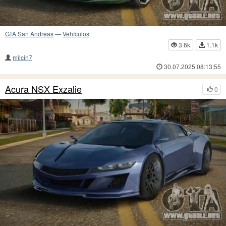
GTA San Andreas
—
Vehículos
3.6k
1.1k
milcin7
30.07.2025 08:13:55
Acura NSX Exzalie
0