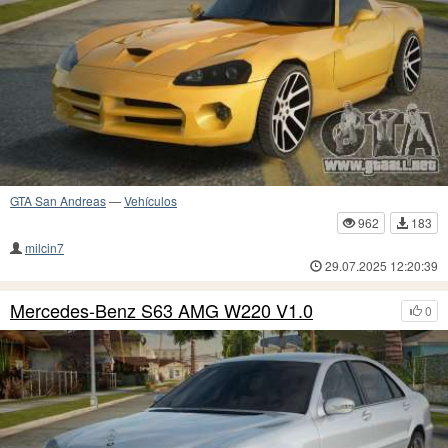
GTA San Andreas
—
Vehículos
962
183
milcin7
29.07.2025 12:20:39
Mercedes-Benz S63 AMG W220 V1.0
0