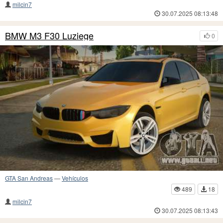
milcin7
30.07.2025 08:13:48
BMW M3 F30 Luziege
0
GTA San Andreas
—
Vehículos
489
18
milcin7
30.07.2025 08:13:43