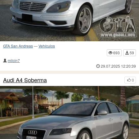
GTA San Andreas
—
Vehículos
693
59
milcin7
29.07.2025 12:20:39
Audi A4 Soberma
0