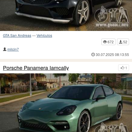
GTA San Andreas
—
Vehículos
672
52
milcin7
30.07.2025 08:13:55
Porsche Panamera Iamcally
1