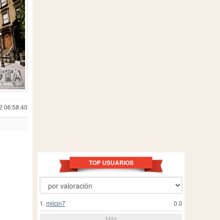
2 06:58:40
TOP USUARIOS
1.
milcin7
0.0
Más