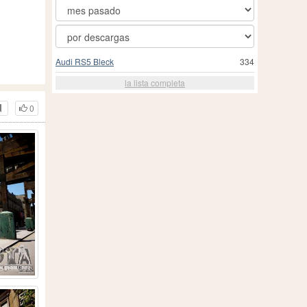
Audi RS5 Bleck
334
la lista completa
0