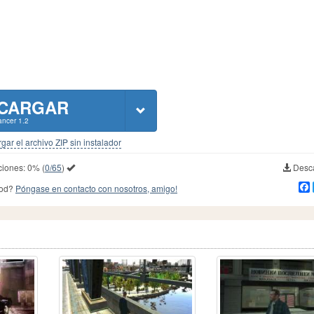
CARGAR
ncer 1.2
gar el archivo ZIP sin instalador
ciones:
0%
(
0/65
)
Desca
mod?
Póngase en contacto con nosotros, amigo!