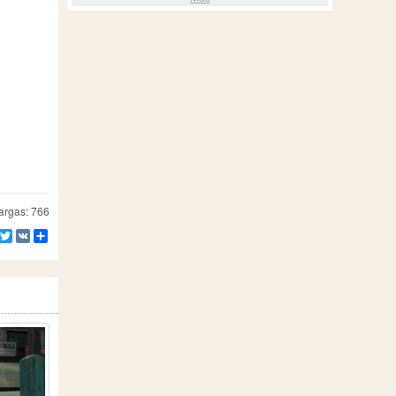
rgas: 766
Facebook
Twitter
VK
Compartir