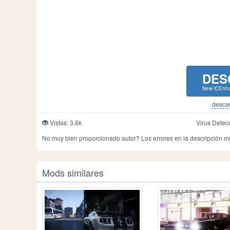
DES
New iCEnha
descar
Vistas: 3.6k
Virus Detec
No muy bien proporcionado autor? Los errores en la descripción 
Mods similares