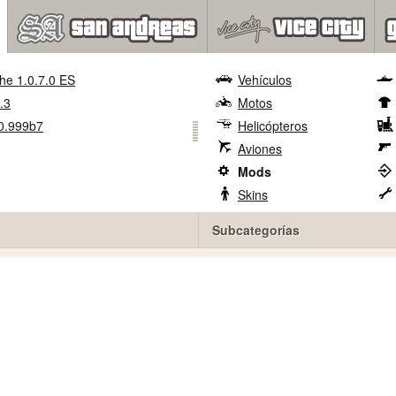
he 1.0.7.0 ES
Vehículos
.3
Motos
0.999b7
Helicópteros
Aviones
Mods
Skins
Subcategorías