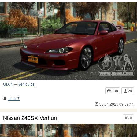
GTA 4
—
Vehículos
388
23
milcin7
30.04.2025 09:59:11
Nissan 240SX Verhun
0