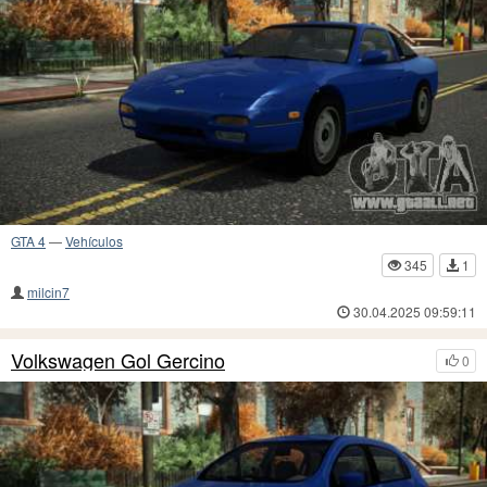
GTA 4
—
Vehículos
345
1
milcin7
30.04.2025 09:59:11
Volkswagen Gol Gercino
0