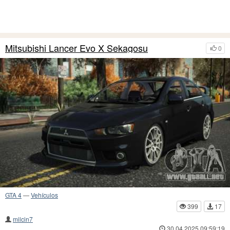
Mitsubishi Lancer Evo X Sekagosu
0
GTA 4
—
Vehículos
399
17
milcin7
30.04.2025 09:59:19