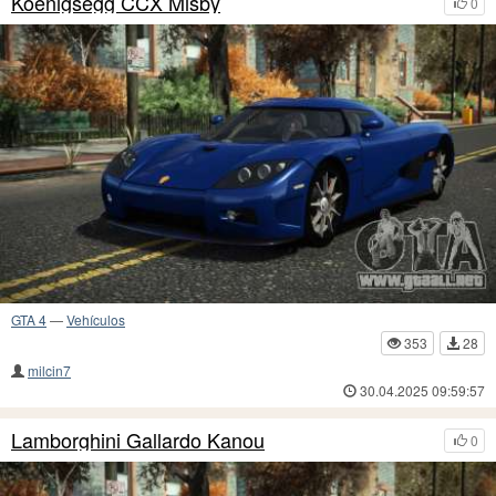
Koenigsegg CCX Misby
0
GTA 4
—
Vehículos
353
28
milcin7
30.04.2025 09:59:57
Lamborghini Gallardo Kanou
0