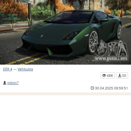
GTA 4
—
Vehículos
488
50
milcin7
30.04.2025 09:59:51