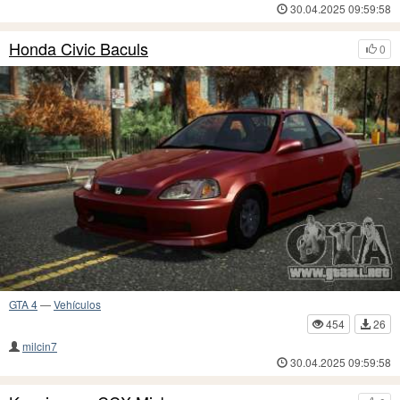
30.04.2025 09:59:58
Honda Civic Baculs
0
GTA 4
—
Vehículos
454
26
milcin7
30.04.2025 09:59:58