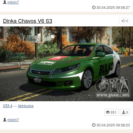
milcin7
30.04.2025 09:58:27
Dinka Chavos V6 S3
0
GTA 4
—
Vehículos
351
0
milcin7
30.04.2025 09:58:23