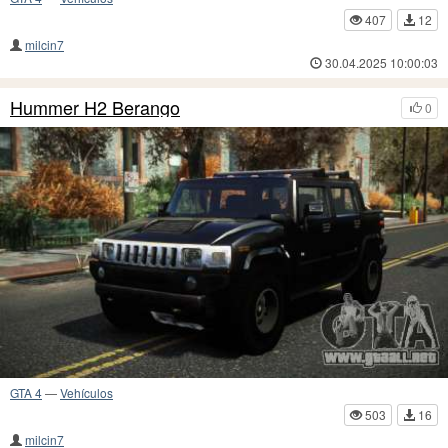
407
12
milcin7
30.04.2025 10:00:03
Hummer H2 Berango
0
GTA 4
—
Vehículos
503
16
milcin7