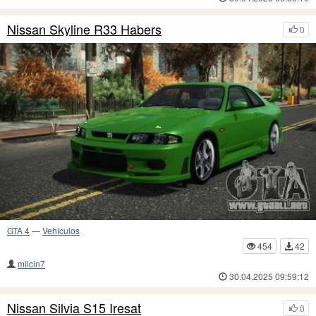
Nissan Skyline R33 Habers
0
GTA 4
—
Vehículos
454
42
milcin7
30.04.2025 09:59:12
Nissan Silvia S15 Iresat
0