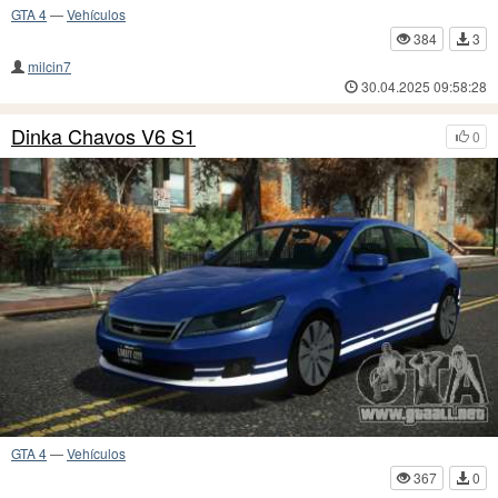
GTA 4
—
Vehículos
384
3
milcin7
30.04.2025 09:58:28
Dinka Chavos V6 S1
0
GTA 4
—
Vehículos
367
0