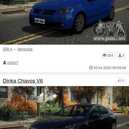
GTA 4
—
Vehículos
354
3
milcin7
30.04.2025 09:59:06
Dinka Chavos V6
0