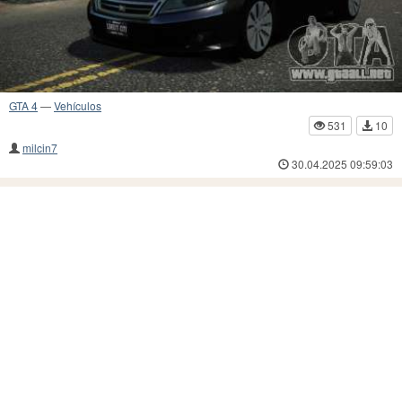
GTA 4
—
Vehículos
531
10
milcin7
30.04.2025 09:59:03