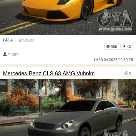
GTA 4
—
Vehículos
556
43
milcin7
30.04.2025 09:59:25
Mercedes-Benz CLS 63 AMG Vuhnim
0