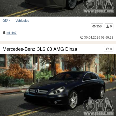
GTA 4
—
Vehículos
350
0
milcin7
30.04.2025 09:59:23
Mercedes-Benz CLS 63 AMG Dinza
0