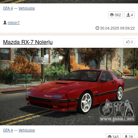
GTA 4
—
Vehículos
362
4
milcin7
30.04.2025 09:59:22
Mazda RX-7 Nolerju
0
GTA 4
—
Vehículos
345
28